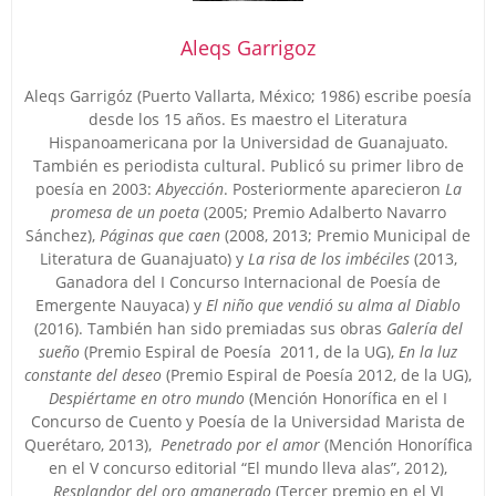
Aleqs Garrigoz
Aleqs Garrigóz (Puerto Vallarta, México; 1986) escribe poesía
desde los 15 años. Es maestro el Literatura
Hispanoamericana por la Universidad de Guanajuato.
También es periodista cultural. Publicó su primer libro de
poesía en 2003:
Abyección
. Posteriormente aparecieron
La
promesa de un poeta
(2005; Premio Adalberto Navarro
Sánchez),
Páginas que caen
(2008, 2013; Premio Municipal de
Literatura de Guanajuato) y
La risa de los imbéciles
(2013,
Ganadora del I Concurso Internacional de Poesía de
Emergente Nauyaca) y
El niño que vendió su alma al Diablo
(2016). También han sido premiadas sus obras
Galería del
sueño
(Premio Espiral de Poesía 2011, de la UG),
En la luz
constante del deseo
(Premio Espiral de Poesía 2012, de la UG),
Despiértame en otro mundo
(Mención Honorífica en el I
Concurso de Cuento y Poesía de la Universidad Marista de
Querétaro, 2013),
Penetrado por el amor
(Mención Honorífica
en el V concurso editorial “El mundo lleva alas”, 2012),
Resplandor del oro amanerado
(Tercer premio en el VI