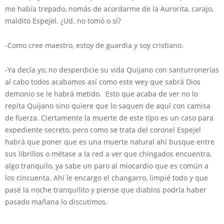
me había trepado, nomás de acordarme de la Aurorita, carajo,
maldito Espejel. ¿Ud. no tomó o sí?
-Como cree maestro, estoy de guardia y soy cristiano.
-Ya decía yo, no desperdicie su vida Quijano con santurronerías
al cabo todos acabamos así como este wey que sabrá Dios
demonio se le habrá metido. Esto que acaba de ver no lo
repita Quijano sino quiere que lo saquen de aquí con camisa
de fuerza. Ciertamente la muerte de este tipo es un caso para
expediente secreto, pero como se trata del coronel Espejel
habrá que poner que es una muerte natural ahí busque entre
sus librillos o métase a la red a ver que chingados encuentra,
algo tranquilo, ya sabe un paro al miocardio que es común a
los cincuenta. Ahí le encargo el changarro, limpié todo y que
pasé la noche tranquilito y piense que diablos podría haber
pasado mañana lo discutimos.