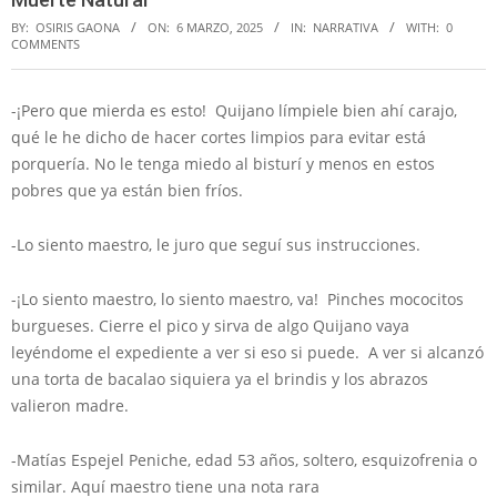
BY:
OSIRIS GAONA
ON:
6 MARZO, 2025
IN:
NARRATIVA
WITH:
0
COMMENTS
-¡Pero que mierda es esto! Quijano límpiele bien ahí carajo,
qué le he dicho de hacer cortes limpios para evitar está
porquería. No le tenga miedo al bisturí y menos en estos
pobres que ya están bien fríos.
-Lo siento maestro, le juro que seguí sus instrucciones.
-¡Lo siento maestro, lo siento maestro, va! Pinches mococitos
burgueses. Cierre el pico y sirva de algo Quijano vaya
leyéndome el expediente a ver si eso si puede. A ver si alcanzó
una torta de bacalao siquiera ya el brindis y los abrazos
valieron madre.
-Matías Espejel Peniche, edad 53 años, soltero, esquizofrenia o
similar. Aquí maestro tiene una nota rara