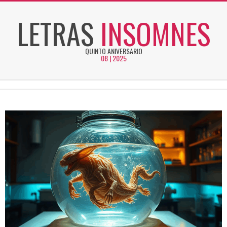
Skip
LETRAS
INSOMNES
to
content
QUINTO ANIVERSARIO
08 | 2025
Secondary
Navigation
Menu