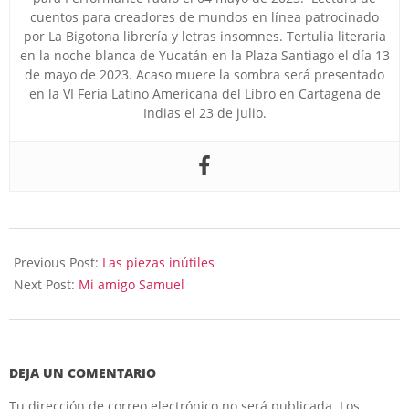
cuentos para creadores de mundos en línea patrocinado
por La Bigotona librería y letras insomnes. Tertulia literaria
en la noche blanca de Yucatán en la Plaza Santiago el día 13
de mayo de 2023. Acaso muere la sombra será presentado
en la VI Feria Latino Americana del Libro en Cartagena de
Indias el 23 de julio.
2025-
12-
Previous Post:
Las piezas inútiles
19
Next Post:
Mi amigo Samuel
DEJA UN COMENTARIO
Tu dirección de correo electrónico no será publicada.
Los