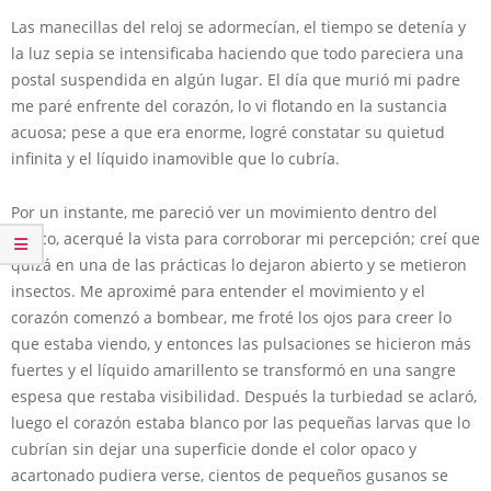
Las manecillas del reloj se adormecían, el tiempo se detenía y
la luz sepia se intensificaba haciendo que todo pareciera una
postal suspendida en algún lugar. El día que murió mi padre
me paré enfrente del corazón, lo vi flotando en la sustancia
acuosa; pese a que era enorme, logré constatar su quietud
infinita y el líquido inamovible que lo cubría.
Por un instante, me pareció ver un movimiento dentro del
frasco, acerqué la vista para corroborar mi percepción; creí que
quizá en una de las prácticas lo dejaron abierto y se metieron
insectos. Me aproximé para entender el movimiento y el
corazón comenzó a bombear, me froté los ojos para creer lo
que estaba viendo, y entonces las pulsaciones se hicieron más
fuertes y el líquido amarillento se transformó en una sangre
espesa que restaba visibilidad. Después la turbiedad se aclaró,
luego el corazón estaba blanco por las pequeñas larvas que lo
cubrían sin dejar una superficie donde el color opaco y
acartonado pudiera verse, cientos de pequeños gusanos se