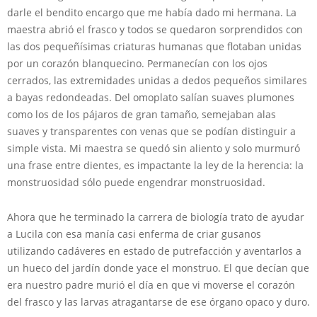
darle el bendito encargo que me había dado mi hermana. La
maestra abrió el frasco y todos se quedaron sorprendidos con
las dos pequeñísimas criaturas humanas que flotaban unidas
por un corazón blanquecino. Permanecían con los ojos
cerrados, las extremidades unidas a dedos pequeños similares
a bayas redondeadas. Del omoplato salían suaves plumones
como los de los pájaros de gran tamaño, semejaban alas
suaves y transparentes con venas que se podían distinguir a
simple vista. Mi maestra se quedó sin aliento y solo murmuró
una frase entre dientes, es impactante la ley de la herencia: la
monstruosidad sólo puede engendrar monstruosidad.
Ahora que he terminado la carrera de biología trato de ayudar
a Lucila con esa manía casi enferma de criar gusanos
utilizando cadáveres en estado de putrefacción y aventarlos a
un hueco del jardín donde yace el monstruo. El que decían que
era nuestro padre murió el día en que vi moverse el corazón
del frasco y las larvas atragantarse de ese órgano opaco y duro.