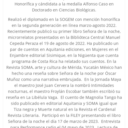
Honorífica y cándidata a la medalla Alfonso Caso en
Doctorado en Ciencias Biológicas.
Realizó el diplomado en la SOGEM con mención honorífica
en la segunda generación en línea marzo-agosto 2022.
Recientemente publicó su primer libro Señora de la noche,
microrrelatos presentados en la Biblióteca Central Manuel
Cepeda Peraza el 19 de agosto de 2022. Ha publicado un
par de cuentos en Aquitania ediciones, en Mujeres en el
Enjambre editorial Sisimique, en la Nigüenta que cuenta
programa de Costa Rica ha relatado sus cuentos. En la
Revista SOMA, arte y cultura de Mérida, Yucatán México han
hecho una reseña sobre Señora de la noche por Óscar
Muñoz como una narrativa embrujada. En la Jornada Maya
el maestro José Juan Cervera la nombró Intimidades
nocturnas, el maestro Froylán Escobar también escribió su
reseña en La Libélula Vaga. El cuento de Magnolia Tango ha
sido publicado en editorial Aquitania y SOMA igual que
Tiza negra y Muerte natural en la Revista el Cardenal
Revista Literaria. Participó en la FILEY presentando el libro
Señora de la noche el día 17 de marzo de 2023. Entrevista
para Performance radio el 04 mayo de 2023. Lectura de