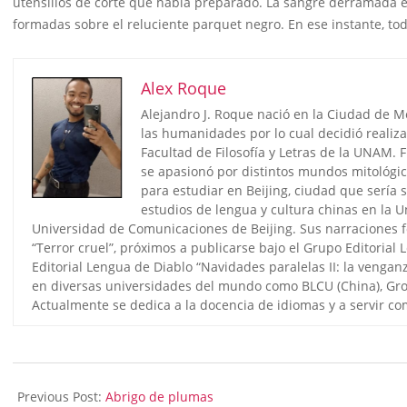
utensilios de corte que había preparado. La sangre derramada en
formadas sobre el reluciente parquet negro. En ese instante, tod
Alex Roque
Alejandro J. Roque nació en la Ciudad de M
las humanidades por lo cual decidió realiza
Facultad de Filosofía y Letras de la UNAM.
se apasionó por distintos mundos mitológic
para estudiar en Beijing, ciudad que sería 
estudios de lengua y cultura chinas en la U
Universidad de Comunicaciones de Beijing. Sus narraciones f
“Terror cruel”, próximos a publicarse bajo el Grupo Editorial 
Editorial Lengua de Diablo “Navidades paralelas II: la vengan
en diversas universidades del mundo como BLCU (China), Groni
Actualmente se dedica a la docencia de idiomas y a servir c
2024-
07-
Previous Post:
Abrigo de plumas