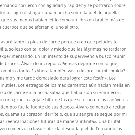
Fernando corrieron con agilidad y rapidez y se postraron sobre
torio. Logró distinguir una mancha sobre la piel de aquella
el que sus manos habían leído como un libro en braille más de
 cuerpos que se aferran el uno al otro.
rasuré tanto la pieza de carne porque creo que peludos te
la, sollozó con tal dolor y miedo que las lágrimas no tardaron
 experimentando. En un intento de supervivencia buscó reunir
 de bruces. Álvaro lo increpó: «¿Piensas dejarme con lo que
on otros tantos? ¿Ahora también vas a despreciar mi comida?
hísimo y me tardé demasiado para lograr este festín». Los
n inútiles. Los estragos de los medicamentos aún hacían mella en
dazo de carne en la boca. Sabía que había sido su «muñeco»,
 con una gruesa aguja e hilo, de los que se usan en los cadáveres
 tiempos fue la fuente de sus deseos, Álvaro comenzó a recitar
os, quema su corazón, derrítelo, que su sangre se seque por mi
s reencarnaciones futuras de manera infinita». Una brutal
oven comenzó a clavar sobre la desnuda piel de Fernando los