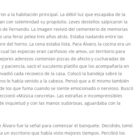
ron a la habitación principal. La débil luz que escapaba de la
an con solemnidad su propósito. Leves destellos salpicaron la
tro de Fernando. La imagen revivió del cementerio de memorias
as una feroz pelea tres años atrás. Estaba nadando entre las
del horno. La cena estaba lista. Para Álvaro, la cocina era un
ual las especias eran cariñosos «te amo», un territorio para
 mejores aderezos contenían pizcas de afecto y cucharadas de
 y paciencia, sacó el suculento platillo que los acompañaría en
nvadió cada recoveco de la casa. Colocó la bandeja sobre la
mano le había venido a la cabeza. Pensó que a él mismo también
 de los que fuma cuando se siente emocionado o nervioso. Buscó
eleccionó «Música concreta». Las extrañas e incomprensibles
 de inquietud y con las manos sudorosas, aguardaba con la
 Álvaro fue la señal para comenzar el banquete. Decidido, tomó
a un escritorio que había visto mejores tiempos. Percibió los