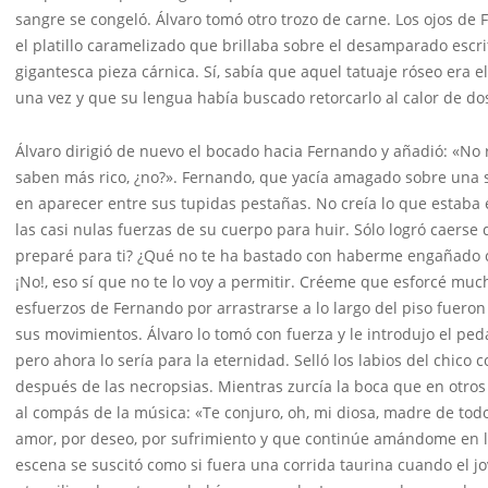
sangre se congeló. Álvaro tomó otro trozo de carne. Los ojos de 
el platillo caramelizado que brillaba sobre el desamparado escri
gigantesca pieza cárnica. Sí, sabía que aquel tatuaje róseo era 
una vez y que su lengua había buscado retorcarlo al calor de dos
Álvaro dirigió de nuevo el bocado hacia Fernando y añadió: «No 
saben más rico, ¿no?». Fernando, que yacía amagado sobre una sil
en aparecer entre sus tupidas pestañas. No creía lo que estaba
las casi nulas fuerzas de su cuerpo para huir. Sólo logró caerse
preparé para ti? ¿Qué no te ha bastado con haberme engañado c
¡No!, eso sí que no te lo voy a permitir. Créeme que esforcé muc
esfuerzos de Fernando por arrastrarse a lo largo del piso fuero
sus movimientos. Álvaro lo tomó con fuerza y le introdujo el pe
pero ahora lo sería para la eternidad. Selló los labios del chico
después de las necropsias. Mientras zurcía la boca que en otros
al compás de la música: «Te conjuro, oh, mi diosa, madre de tod
amor, por deseo, por sufrimiento y que continúe amándome en la
escena se suscitó como si fuera una corrida taurina cuando el j