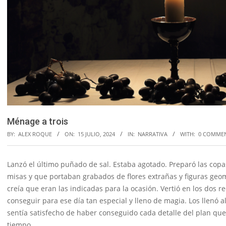
Ménage a trois
BY:
ALEX ROQUE
ON:
15 JULIO, 2024
IN:
NARRATIVA
WITH:
0 COMME
Lanzó el último puñado de sal. Estaba agotado. Preparó las copas
misas y que portaban grabados de flores extrañas y figuras geom
creía que eran las indicadas para la ocasión. Vertió en los dos 
conseguir para ese día tan especial y lleno de magia. Los llenó a
sentía satisfecho de haber conseguido cada detalle del plan qu
tiempo.