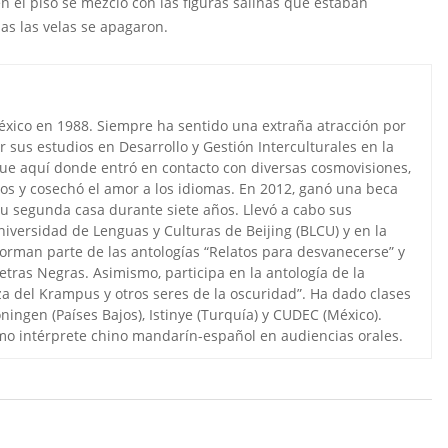
 el piso se mezcló con las figuras salinas que estaban
as las velas se apagaron.
éxico en 1988. Siempre ha sentido una extraña atracción por
r sus estudios en Desarrollo y Gestión Interculturales en la
 Fue aquí donde entró en contacto con diversas cosmovisiones,
os y cosechó el amor a los idiomas. En 2012, ganó una beca
su segunda casa durante siete años. Llevó a cabo sus
niversidad de Lenguas y Culturas de Beijing (BLCU) y en la
orman parte de las antologías “Relatos para desvanecerse” y
Letras Negras. Asimismo, participa en la antología de la
za del Krampus y otros seres de la oscuridad”. Ha dado clases
ngen (Países Bajos), Istinye (Turquía) y CUDEC (México).
omo intérprete chino mandarín-español en audiencias orales.