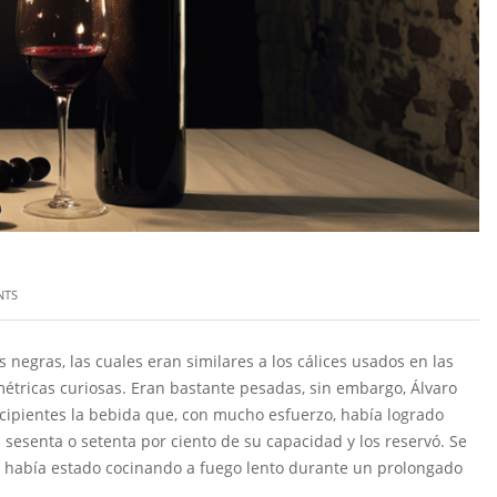
NTS
 negras, las cuales eran similares a los cálices usados en las
étricas curiosas. Eran bastante pesadas, sin embargo, Álvaro
recipientes la bebida que, con mucho esfuerzo, había logrado
l sesenta o setenta por ciento de su capacidad y los reservó. Se
e había estado cocinando a fuego lento durante un prolongado