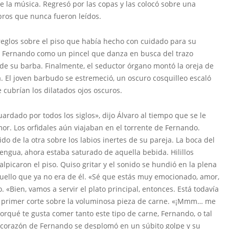
e la música. Regresó por las copas y las colocó sobre una
bros que nunca fueron leídos.
reglos sobre el piso que había hecho con cuidado para su
e Fernando como un pincel que danza en busca del trazo
 de su barba. Finalmente, el seductor órgano montó la oreja de
a. El joven barbudo se estremeció, un oscuro cosquilleo escaló
e cubrían los dilatados ojos oscuros.
ado por todos los siglos», dijo Álvaro al tiempo que se le
mor. Los orfidales aún viajaban en el torrente de Fernando.
ido de la otra sobre los labios inertes de su pareja. La boca del
lengua, ahora estaba saturado de aquella bebida. Hilillos
lpicaron el piso. Quiso gritar y el sonido se hundió en la plena
ello que ya no era de él. «Sé que estás muy emocionado, amor,
o. «Bien, vamos a servir el plato principal, entonces. Está todavía
un primer corte sobre la voluminosa pieza de carne. «¡Mmm… me
orqué te gusta comer tanto este tipo de carne, Fernando, o tal
el corazón de Fernando se desplomó en un súbito golpe y su