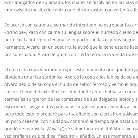
ecos ahogados de su amado, los cuales se disolvían en las olas d
improvisada mesita de centro que otrora sostuvo polvorientos li
Se acercó con cautela a su marido intentado no estropear los ar
«príncipe». Pasó con calma su lengua sobre el húmedo cuello d
perfecto. La intrépida lengua se impactó con las espinas negras
Fernando. Álvaro, en un susurro, le avisó que la cena estaba list
por su espalda. Álvaro le quitó con cierta ternura la venda que l
«Toma esta copa y brindemos por este momento que quedará guard
dibujaba una risa sardónica. Acercó la copa a los labios de su a
Álvaro bebió de su copa el fluido de sabor ferroso y vertió el líqu
chico se llenó del extraño licor. Ahí donde antes había sólo una 
carmesíes surgieron de las comisuras de sus delgados labios y sa
oscuridad. Los gemidos pausados surgieron para reemplazar aqu
pero todo esto lo preparé para ti», añadió con cierta ironía Álvar
un poco caliente, con cuidado», continuó al tiempo que hacía 
quedó de maravilla! ¡Vaya! ¡Qué sabor tan exquisito! Ahora veo p
vez prefieres que te diga “flaquito”», añadió. En ese momento, 