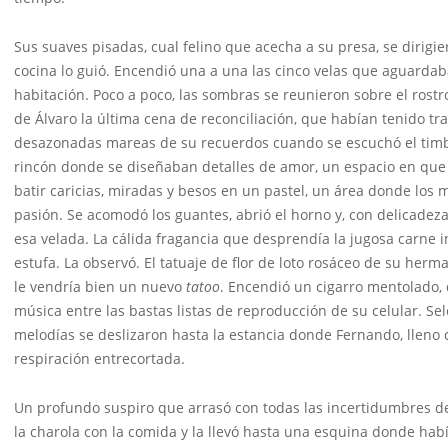
Sus suaves pisadas, cual felino que acecha a su presa, se dirigie
cocina lo guió. Encendió una a una las cinco velas que aguardab
habitación. Poco a poco, las sombras se reunieron sobre el ros
de Álvaro la última cena de reconciliación, que habían tenido tr
desazonadas mareas de su recuerdos cuando se escuchó el timbre 
rincón donde se diseñaban detalles de amor, un espacio en que c
batir caricias, miradas y besos en un pastel, un área donde los
pasión. Se acomodó los guantes, abrió el horno y, con delicadeza
esa velada. La cálida fragancia que desprendía la jugosa carne i
estufa. La observó. El tatuaje de flor de loto rosáceo de su her
le vendría bien un nuevo
tatoo
. Encendió un cigarro mentolado,
música entre las bastas listas de reproducción de su celular. S
melodías se deslizaron hasta la estancia donde Fernando, lleno
respiración entrecortada.
Un profundo suspiro que arrasó con todas las incertidumbres de
la charola con la comida y la llevó hasta una esquina donde habí