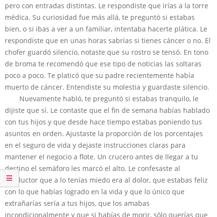
pero con entradas distintas. Le respondiste que irías a la torre
médica. Su curiosidad fue más allá, te preguntó si estabas
bien, o si ibas a ver a un familiar, intentaba hacerte plática. Le
respondiste que en unas horas sabrías si tienes cáncer o no. El
chofer guardó silencio, notaste que su rostro se tensó. En tono
de broma te recomendó que ese tipo de noticias las soltaras
poco a poco. Te platicó que su padre recientemente había
muerto de cáncer. Entendiste su molestia y guardaste silencio.
Nuevamente habló, te preguntó si estabas tranquilo, le
dijiste que sí. Le contaste que el fin de semana habías hablado
con tus hijos y que desde hace tiempo estabas poniendo tus
asuntos en orden. Ajustaste la proporción de los porcentajes
en el seguro de vida y dejaste instrucciones claras para
mantener el negocio a flote. Un crucero antes de llegar a tu
destino el semáforo les marcó el alto. Le confesaste al
conductor que a lo tenías miedo era al dolor, que estabas feliz
con lo que habías logrado en la vida y que lo único que
extrañarías sería a tus hijos, que los amabas
incondicionalmente y que si habías de morir, sólo querías que