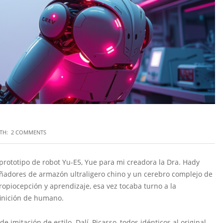
TH:
2 COMMENTS
prototipo de robot Yu-E5, Yue para mi creadora la Dra. Hady
eñadores de armazón ultraligero chino y un cerebro complejo de
opiocepción y aprendizaje, esa vez tocaba turno a la
finición de humano.
itación de estilo. Dalí, Picasso, todos idénticos al original.