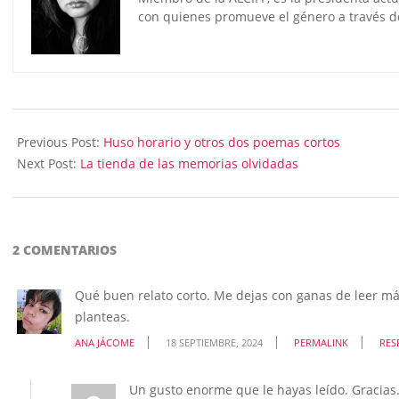
con quienes promueve el género a través de
2024-
09-
Previous Post:
Huso horario y otros dos poemas cortos
11
Next Post:
La tienda de las memorias olvidadas
2 COMENTARIOS
Qué buen relato corto. Me dejas con ganas de leer má
planteas.
ANA JÁCOME
18 SEPTIEMBRE, 2024
PERMALINK
RES
Un gusto enorme que le hayas leído. Gracias