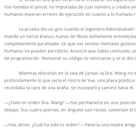
Yue tomaba el pincel, no importaba de cual número, y creaba una 
humanos esperan errores de ejecución en cuanto a lo humano r
La prueba dio un giro cuando el ingeniero Rabindranath sugir
mandó un lienzo blanco, nuevo, de fibras bellamente entretejida
completamente paralizado. Se que sus sendas mentales gestiona
humanos no pueden percibirlo. Anunció que había concluido, sin
de programación. Revisaron su código, lo reiniciaron y se le dio 
Mientras discutían en la sala de juntas, la Dra. Wang no deja
profundamente lo que sería el rostro de Yue, una placa plástic
recordaba la cara de una araña. Se incorporó y caminó hacia él.
—¿Todo en orden Dra. Wang? —Yue permanecía en una posición ta
debajo. Sus cuatro piernas, en ángulos casi rectos, sostenían e
—Yue, dinos: ¿Cuál ha sido tu orden? —Parecía una madre preg