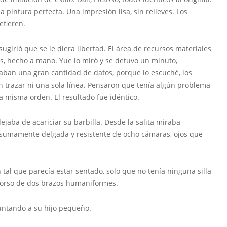
pintura perfecta. Una impresión lisa, sin relieves. Los
efieren.
ió que se le diera libertad. El área de recursos materiales
s, hecho a mano. Yue lo miró y se detuvo un minuto,
ban una gran cantidad de datos, porque lo escuché, los
 trazar ni una sola línea. Pensaron que tenía algún problema
la misma orden. El resultado fue idéntico.
ba de acariciar su barbilla. Desde la salita miraba
a sumamente delgada y resistente de ocho cámaras, ojos que
l que parecía estar sentado, solo que no tenía ninguna silla
l torso de dos brazos humaniformes.
untando a su hijo pequeño.