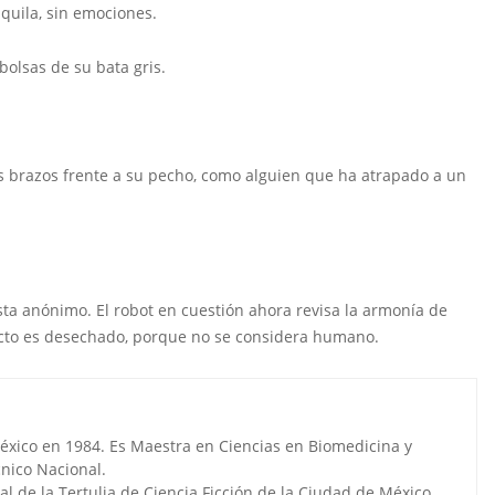
quila, sin emociones.
olsas de su bata gris.
s brazos frente a su pecho, como alguien que ha atrapado a un
ta anónimo. El robot en cuestión ahora revisa la armonía de
cto es desechado, porque no se considera humano.
éxico en 1984. Es Maestra en Ciencias en Biomedicina y
cnico Nacional.
al de la Tertulia de Ciencia Ficción de la Ciudad de México