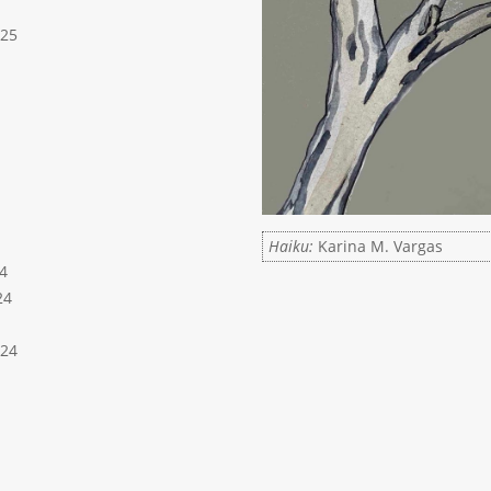
025
Haiku:
Karina M. Vargas
4
24
024