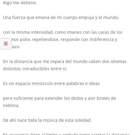
Algo me detiene.
Una fuerza que emana de mi cuerpo empuja y el mundo,
con la misma intensidad, como imanes con las caras de los
mismos polos repeliendose, responde con indiferencia y
rechazo.
En la distancia que me separa del mundo caben dos idiomas
distintos, intraducibles entre sí.
Es un espacio minúsculo entre palabras e ideas
pero suficiente para extender los dedos y asir brotes de
neblina.
De ahí nace toda la música de esta soledad.
En ocasiones llego al límite y agotado logro acortar la distancia.