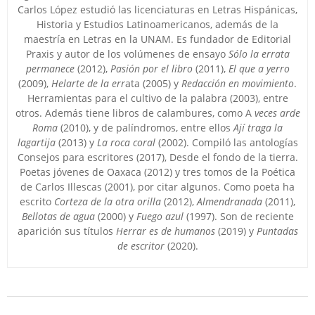
Carlos López estudió las licenciaturas en Letras Hispánicas,
Historia y Estudios Latinoamericanos, además de la
maestría en Letras en la UNAM. Es fundador de Editorial
Praxis y autor de los volúmenes de ensayo
Sólo la errata
permanece
(2012),
Pasión por el libro
(2011),
El que a yerro
(2009),
Helarte de la err
ata (2005) y
Redacción en movimiento
.
Herramientas para el cultivo de la palabra (2003), entre
otros. Además tiene libros de calambures, como A
veces arde
Roma
(2010), y de palíndromos, entre ellos
Ají traga la
lagartija
(2013) y
La roca coral
(2002). Compiló las antologías
Consejos para escritores (2017), Desde el fondo de la tierra.
Poetas jóvenes de Oaxaca (2012) y tres tomos de la Poética
de Carlos Illescas (2001), por citar algunos. Como poeta ha
escrito
Corteza de la otra orilla
(2012),
Almendranada
(2011),
Bellotas de agua
(2000) y
Fuego azul
(1997). Son de reciente
aparición sus títulos
Herrar es de humanos
(2019) y
Puntadas
de escritor
(2020).
2024-