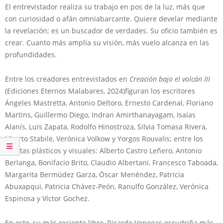
El entrevistador realiza su trabajo en pos de la luz, más que
con curiosidad o afán omniabarcante. Quiere develar mediante
la revelación; es un buscador de verdades. Su oficio también es
crear. Cuanto más amplía su visión, más vuelo alcanza en las
profundidades.
Entre los creadores entrevistados en
Creación bajo el volcán III
(Ediciones Eternos Malabares, 2024)figuran los escritores
Ángeles Mastretta, Antonio Deltoro, Ernesto Cardenal, Floriano
Martins, Guillermo Diego, Indran Amirthanayagam, Isaías
Alanís, Luis Zapata, Rodolfo Hinostroza, Silvia Tomasa Rivera,
Uberto Stabile, Verónica Volkow y Yorgos Rouvalis; entre los
artistas plásticos y visuales: Alberto Castro Leñero, Antonio
Berlanga, Bonifacio Brito, Claudio Albertani, Francesco Taboada,
Margarita Bermúdez Garza, Óscar Menéndez, Patricia
Abuxapqui, Patricia Chávez-Peón, Ranulfo González, Verónica
Espinosa y Víctor Gochez.
En este, su más reciente libro, Ricardo Venegas escudriña más