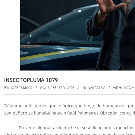
INSECTOPLUMA 1879
BY:
JOSÉ TAMAYO
ON:
3 FEBRERO, 2026
IN:
NARRATIVA
WITH:
0 COM
Déjenme anticiparles que lo único que tengo de humano es que p
compañero se llamaba Ignacio Raúl Palomares Obregón, conocido
Durante alguna tarde noche el susodicho antes mencionado, 
pintar un insecto palo camuflándose entre las ramas de un ár