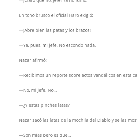
—¡Claro que no, jefe! Ya no fumo.
En tono brusco el oficial Haro exigió:
—¡Abre bien las patas y los brazos!
—Ya, pues, mi jefe. No escondo nada.
Nazar afirmó:
—Recibimos un reporte sobre actos vandálicos en esta cal
—No, mi jefe. No…
—¿Y estas pinches latas?
Nazar sacó las latas de la mochila del Diablo y se las most
—Son mías pero es que…