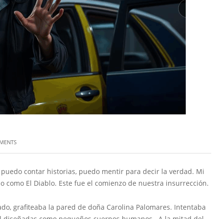
MENTS
uedo contar historias, puedo mentir para decir la verdad. Mi
 como El Diablo. Este fue el comienzo de nuestra insurrección.
grafiteaba la pared de doña Carolina Palomares. Intentaba
bol diseñadas como pequeños cuerpos humanos. A la mitad del