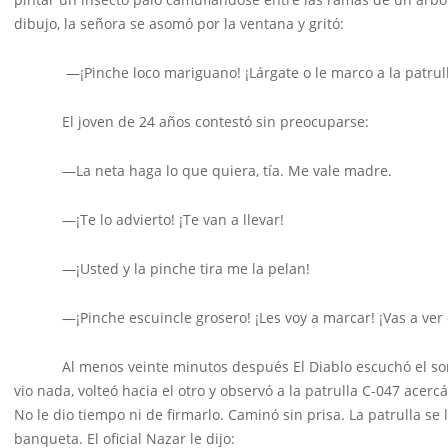
dibujo, la señora se asomó por la ventana y gritó:
—¡Pinche loco mariguano! ¡Lárgate o le marco a la patrull
El joven de 24 años contestó sin preocuparse:
—La neta haga lo que quiera, tía. Me vale madre.
—¡Te lo advierto! ¡Te van a llevar!
—¡Usted y la pinche tira me la pelan!
—¡Pinche escuincle grosero! ¡Les voy a marcar! ¡Vas a ver co
Al menos veinte minutos después El Diablo escuchó el sonido 
vio nada, volteó hacia el otro y observó a la patrulla C-047 acer
No le dio tiempo ni de firmarlo. Caminó sin prisa. La patrulla s
banqueta. El oficial Nazar le dijo: