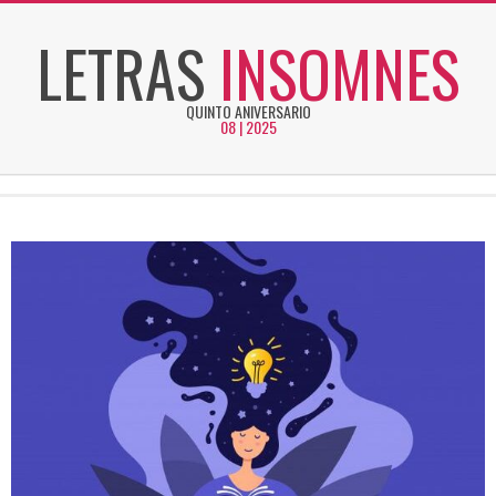
Skip
LETRAS
INSOMNES
to
content
QUINTO ANIVERSARIO
08 | 2025
Secondary
Navigation
Menu