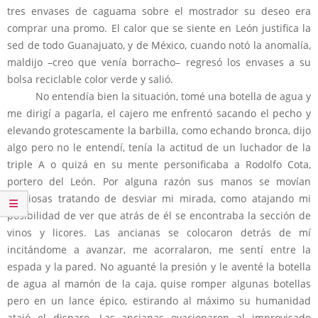
tres envases de caguama sobre el mostrador su deseo era
comprar una promo. El calor que se siente en León justifica la
sed de todo Guanajuato, y de México, cuando notó la anomalía,
maldijo –creo que venía borracho– regresó los envases a su
bolsa reciclable color verde y salió.
No entendía bien la situación, tomé una botella de agua y
me dirigí a pagarla, el cajero me enfrentó sacando el pecho y
elevando grotescamente la barbilla, como echando bronca, dijo
algo pero no le entendí, tenía la actitud de un luchador de la
triple A o quizá en su mente personificaba a Rodolfo Cota,
portero del León. Por alguna razón sus manos se movían
nerviosas tratando de desviar mi mirada, como atajando mi
posibilidad de ver que atrás de él se encontraba la sección de
vinos y licores. Las ancianas se colocaron detrás de mí
incitándome a avanzar, me acorralaron, me sentí entre la
espada y la pared. No aguanté la presión y le aventé la botella
de agua al mamón de la caja, quise romper algunas botellas
pero en un lance épico, estirando al máximo su humanidad
atajó el disparo. Las ancianas ovacionaron al improvisado