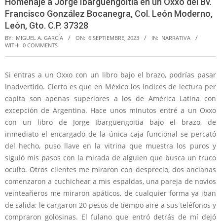
Homenaje a Jorge Ibargüengoitia en un Oxxo del Bv.
Francisco González Bocanegra, Col. León Moderno,
León, Gto. C.P. 37328
BY:
MIGUEL A. GARCÍA
ON:
6 SEPTIEMBRE, 2023
IN:
NARRATIVA
WITH:
0 COMMENTS
Si entras a un Oxxo con un libro bajo el brazo, podrías pasar
inadvertido. Cierto es que en México los índices de lectura per
capita son apenas superiores a los de América Latina con
excepción de Argentina. Hace unos minutos entré a un Oxxo
con un libro de Jorge Ibargüengoitia bajo el brazo, de
inmediato el encargado de la única caja funcional se percató
del hecho, puso llave en la vitrina que muestra los puros y
siguió mis pasos con la mirada de alguien que busca un truco
oculto. Otros clientes me miraron con desprecio, dos ancianas
comenzaron a cuchichear a mis espaldas, una pareja de novios
veinteañeros me miraron apáticos, de cualquier forma ya iban
de salida; le cargaron 20 pesos de tiempo aire a sus teléfonos y
compraron golosinas. El fulano que entró detrás de mí dejó