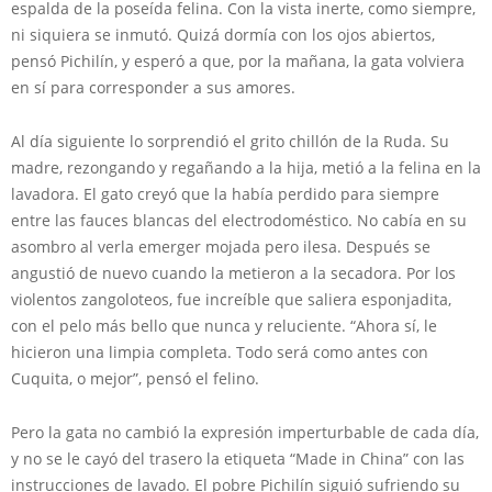
espalda de la poseída felina. Con la vista inerte, como siempre,
ni siquiera se inmutó. Quizá dormía con los ojos abiertos,
pensó Pichilín, y esperó a que, por la mañana, la gata volviera
en sí para corresponder a sus amores.
Al día siguiente lo sorprendió el grito chillón de la Ruda. Su
madre, rezongando y regañando a la hija, metió a la felina en la
lavadora. El gato creyó que la había perdido para siempre
entre las fauces blancas del electrodoméstico. No cabía en su
asombro al verla emerger mojada pero ilesa. Después se
angustió de nuevo cuando la metieron a la secadora. Por los
violentos zangoloteos, fue increíble que saliera esponjadita,
con el pelo más bello que nunca y reluciente. “Ahora sí, le
hicieron una limpia completa. Todo será como antes con
Cuquita, o mejor”, pensó el felino.
Pero la gata no cambió la expresión imperturbable de cada día,
y no se le cayó del trasero la etiqueta “Made in China” con las
instrucciones de lavado. El pobre Pichilín siguió sufriendo su