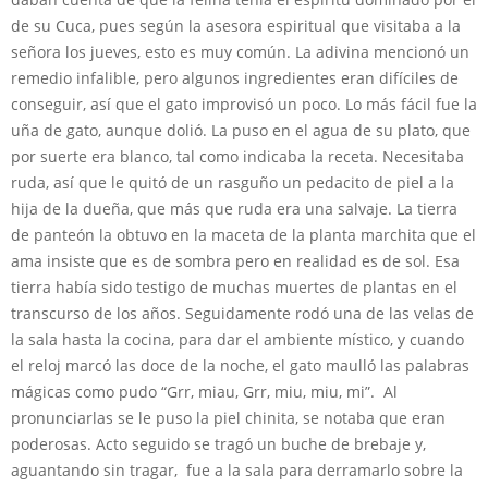
de su Cuca, pues según la asesora espiritual que visitaba a la
señora los jueves, esto es muy común. La adivina mencionó un
remedio infalible, pero algunos ingredientes eran difíciles de
conseguir, así que el gato improvisó un poco. Lo más fácil fue la
uña de gato, aunque dolió. La puso en el agua de su plato, que
por suerte era blanco, tal como indicaba la receta. Necesitaba
ruda, así que le quitó de un rasguño un pedacito de piel a la
hija de la dueña, que más que ruda era una salvaje. La tierra
de panteón la obtuvo en la maceta de la planta marchita que el
ama insiste que es de sombra pero en realidad es de sol. Esa
tierra había sido testigo de muchas muertes de plantas en el
transcurso de los años. Seguidamente rodó una de las velas de
la sala hasta la cocina, para dar el ambiente místico, y cuando
el reloj marcó las doce de la noche, el gato maulló las palabras
mágicas como pudo “Grr, miau, Grr, miu, miu, mi”. Al
pronunciarlas se le puso la piel chinita, se notaba que eran
poderosas. Acto seguido se tragó un buche de brebaje y,
aguantando sin tragar, fue a la sala para derramarlo sobre la