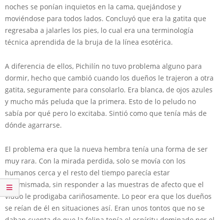
noches se ponían inquietos en la cama, quejándose y
moviéndose para todos lados. Concluyó que era la gatita que
regresaba a jalarles los pies, lo cual era una terminología
técnica aprendida de la bruja de la línea esotérica.
A diferencia de ellos, Pichilín no tuvo problema alguno para
dormir, hecho que cambió cuando los dueños le trajeron a otra
gatita, seguramente para consolarlo. Era blanca, de ojos azules
y mucho más peluda que la primera. Esto de lo peludo no
sabía por qué pero lo excitaba. Sintió como que tenía más de
dónde agarrarse.
El problema era que la nueva hembra tenía una forma de ser
muy rara. Con la mirada perdida, solo se movía con los
humanos cerca y el resto del tiempo parecía estar
ensimismada, sin responder a las muestras de afecto que el
viudo le prodigaba cariñosamente. Lo peor era que los dueños
se reían de él en situaciones así. Eran unos tontos que no se
daban cuenta de que la felina tenía el espíritu dominado por el