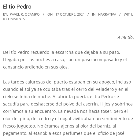
El tío Pedro
BY:
PAVEL R. OCAMPO
ON:
17 OCTUBRE, 2024
IN:
NARRATIVA
WITH:
0 COMMENTS
A mi tío
.
Del tío Pedro recuerdo la escarcha que dejaba a su paso.
Llegaba por las noches a casa, con un paso acompasado y el
cansancio ardiendo en sus ojos.
Las tardes calurosas del puerto estaban en su apogeo, incluso
cuando el sol ya se ocultaba tras el cerro del Veladero y en el
cielo se teñía de noche. Al abrir la puerta, el tío Pedro se
sacudía para deshacerse del polvo del aserrín. Hijos y sobrinos
corríamos a su encuentro. La nevada nos hacía toser, pero el
olor del pino, del cedro y el nogal vivificaban un sentimiento de
fresco jugueteo. No éramos ajenos al olor del barniz, al
pegamento, al etanol; a esos perfumes que el oficio de José