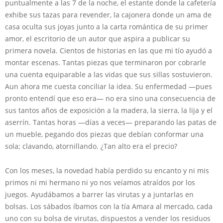
puntualmente a las 7 de la noche, el estante donde la cafetería
exhibe sus tazas para revender, la cajonera donde un ama de
casa oculta sus joyas junto a la carta romántica de su primer
amor, el escritorio de un autor que aspira a publicar su
primera novela. Cientos de historias en las que mi tío ayudó a
montar escenas. Tantas piezas que terminaron por cobrarle
una cuenta equiparable a las vidas que sus sillas sostuvieron.
Aun ahora me cuesta conciliar la idea. Su enfermedad —pues
pronto entendí que eso era— no era sino una consecuencia de
sus tantos años de exposición a la madera, la sierra, la lija y el
aserrín. Tantas horas —días a veces— preparando las patas de
un mueble, pegando dos piezas que debían conformar una
sola; clavando, atornillando. ¿Tan alto era el precio?
Con los meses, la novedad había perdido su encanto y ni mis
primos ni mi hermano ni yo nos veíamos atraídos por los
juegos. Ayudábamos a barrer las virutas y a juntarlas en
bolsas. Los sábados íbamos con la tía Amara al mercado, cada
uno con su bolsa de virutas, dispuestos a vender los residuos