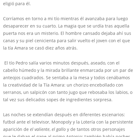
eligió para él.
Corríamos en torno a mi tío mientras él avanzaba para luego
desaparecer en su cuarto. La magia que se urdía tras aquella
puerta nos era un misterio. El hombre cansado dejaba ahí sus
canas y su piel cenicienta para salir vuelto el joven con el que
la tía Amara se casó diez años atrás.
El tío Pedro salía varios minutos después, aseado, con el
cabello húmedo y la mirada brillante enmarcada por un par de
anteojos cuadrados. Se sentaba a la mesa y todos cenábamos
la creatividad de la Tía Amara: un chorizo encebollado con
serranos, un salpicón con tanto jugo que rebosaba los labios, o
tal vez sus delicados sopes de ingredientes sorpresa.
Las noches se extendían después en diferentes escenarios:
futbol ante el televisor, Monopoly y la Lotería con la persistente
aparición de
el valiente
,
el gallo
y de tantos otros personajes
que le daban el gane al primo Antonio; también había noches