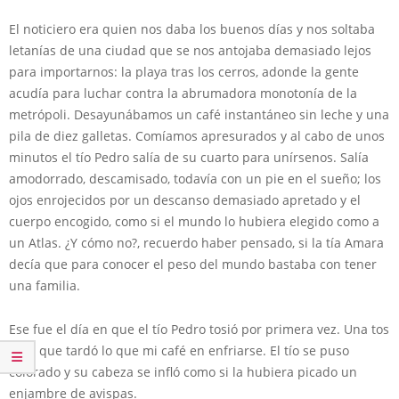
El noticiero era quien nos daba los buenos días y nos soltaba
letanías de una ciudad que se nos antojaba demasiado lejos
para importarnos: la playa tras los cerros, adonde la gente
acudía para luchar contra la abrumadora monotonía de la
metrópoli. Desayunábamos un café instantáneo sin leche y una
pila de diez galletas. Comíamos apresurados y al cabo de unos
minutos el tío Pedro salía de su cuarto para unírsenos. Salía
amodorrado, descamisado, todavía con un pie en el sueño; los
ojos enrojecidos por un descanso demasiado apretado y el
cuerpo encogido, como si el mundo lo hubiera elegido como a
un Atlas. ¿Y cómo no?, recuerdo haber pensado, si la tía Amara
decía que para conocer el peso del mundo bastaba con tener
una familia.
Ese fue el día en que el tío Pedro tosió por primera vez. Una tos
seca que tardó lo que mi café en enfriarse. El tío se puso
colorado y su cabeza se infló como si la hubiera picado un
enjambre de avispas.