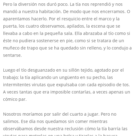
Pero la diversión nos duró poco. La tía nos reprendió y nos
mandó a nuestra habitación. De modo que nos encerramos. O
aparentamos hacerlo. Por el resquicio entre el marco y la
puerta, los cuatro observamos, apilados, la escena que se
llevaba a cabo en la pequeña sala. Ella abrazaba al tío como si
éste no pudiera sostenerse en pie, como si se tratara de un
muñeco de trapo que se ha quedado sin relleno, y lo condujo a
sentarse.
Luego el tío desguanzado en su sillón tejido, agotado por el
trabajo; la tía aplicando un ungüento en su pecho, las
intermitentes virutas que expulsaba con cada episodio de tos.
A veces tantas que era imposible contarlas, a veces apenas un
cómico par.
Nosotros moríamos por salir del cuarto a jugar. Pero no
salimos. Ese día nos quedamos sin comer mientras
observábamos desde nuestra reclusión cómo la tía barría las
virutas para meterlas en una bolsa y tirarlas a la basura.