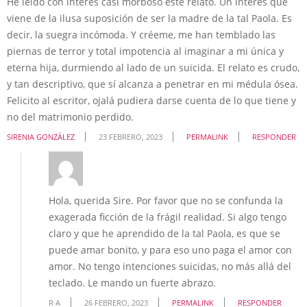
He leído con interés casi morboso éste relato. Un interés que
viene de la ilusa suposición de ser la madre de la tal Paola. Es
decir, la suegra incómoda. Y créeme, me han temblado las
piernas de terror y total impotencia al imaginar a mi única y
eterna hija, durmiendo al lado de un suicida. El relato es crudo,
y tan descriptivo, que sí alcanza a penetrar en mi médula ósea.
Felicito al escritor, ojalá pudiera darse cuenta de lo que tiene y
no del matrimonio perdido.
SIRENIA GONZÁLEZ
23 FEBRERO, 2023
PERMALINK
RESPONDER
Hola, querida Sire. Por favor que no se confunda la
exagerada ficción de la frágil realidad. Si algo tengo
claro y que he aprendido de la tal Paola, es que se
puede amar bonito, y para eso uno paga el amor con
amor. No tengo intenciones suicidas, no más allá del
teclado. Le mando un fuerte abrazo.
R A
26 FEBRERO, 2023
PERMALINK
RESPONDER