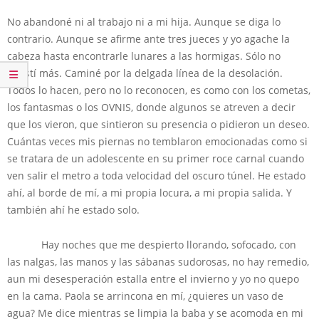
No abandoné ni al trabajo ni a mi hija. Aunque se diga lo
contrario. Aunque se afirme ante tres jueces y yo agache la
cabeza hasta encontrarle lunares a las hormigas. Sólo no
resistí más. Caminé por la delgada línea de la desolación.
Todos lo hacen, pero no lo reconocen, es como con los cometas,
los fantasmas o los OVNIS, donde algunos se atreven a decir
que los vieron, que sintieron su presencia o pidieron un deseo.
Cuántas veces mis piernas no temblaron emocionadas como si
se tratara de un adolescente en su primer roce carnal cuando
ven salir el metro a toda velocidad del oscuro túnel. He estado
ahí, al borde de mí, a mi propia locura, a mi propia salida. Y
también ahí he estado solo.
Hay noches que me despierto llorando, sofocado, con
las nalgas, las manos y las sábanas sudorosas, no hay remedio,
aun mi desesperación estalla entre el invierno y yo no quepo
en la cama. Paola se arrincona en mí, ¿quieres un vaso de
agua? Me dice mientras se limpia la baba y se acomoda en mi