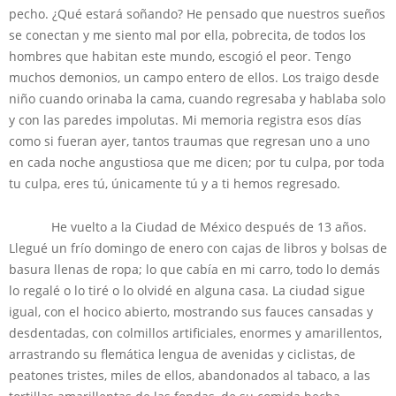
pecho. ¿Qué estará soñando? He pensado que nuestros sueños
se conectan y me siento mal por ella, pobrecita, de todos los
hombres que habitan este mundo, escogió el peor. Tengo
muchos demonios, un campo entero de ellos. Los traigo desde
niño cuando orinaba la cama, cuando regresaba y hablaba solo
y con las paredes impolutas. Mi memoria registra esos días
como si fueran ayer, tantos traumas que regresan uno a uno
en cada noche angustiosa que me dicen; por tu culpa, por toda
tu culpa, eres tú, únicamente tú y a ti hemos regresado.
He vuelto a la Ciudad de México después de 13 años.
Llegué un frío domingo de enero con cajas de libros y bolsas de
basura llenas de ropa; lo que cabía en mi carro, todo lo demás
lo regalé o lo tiré o lo olvidé en alguna casa. La ciudad sigue
igual, con el hocico abierto, mostrando sus fauces cansadas y
desdentadas, con colmillos artificiales, enormes y amarillentos,
arrastrando su flemática lengua de avenidas y ciclistas, de
peatones tristes, miles de ellos, abandonados al tabaco, a las