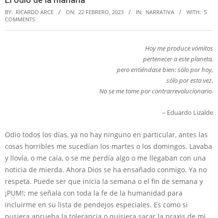
BY:
RICARDO ARCE
ON:
22 FEBRERO, 2023
IN:
NARRATIVA
WITH:
5
COMMENTS
Hoy me produce vómitos
pertenecer a este planeta,
pero entiéndase bien: sólo por hoy,
sólo por esta vez.
No se me tome por contrarrevolucionario.
– Eduardo Lizalde
Odio todos los días, ya no hay ninguno en particular, antes las
cosas horribles me sucedían los martes o los domingos. Lavaba
y llovía, o me caía, o se me perdía algo o me llegaban con una
noticia de mierda. Ahora Dios se ha ensañado conmigo. Ya no
respeta. Puede ser que inicia la semana o el fin de semana y
¡PUM!; me señala con toda la fe de la humanidad para
incluirme en su lista de pendejos especiales. Es como si
pusiera aprueba la tolerancia o quisiera sacar la praxis de mi