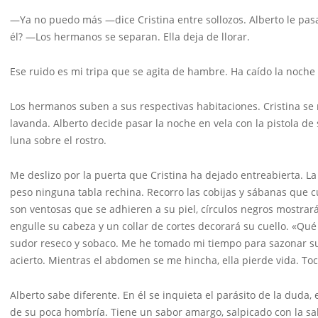
—Ya no puedo más —dice Cristina entre sollozos. Alberto le pas
él? —Los hermanos se separan. Ella deja de llorar.
Ese ruido es mi tripa que se agita de hambre. Ha caído la noche
Los hermanos suben a sus respectivas habitaciones. Cristina se r
lavanda. Alberto decide pasar la noche en vela con la pistola de 
luna sobre el rostro.
Me deslizo por la puerta que Cristina ha dejado entreabierta. La
peso ninguna tabla rechina. Recorro las cobijas y sábanas que 
son ventosas que se adhieren a su piel, círculos negros mostrará
engulle su cabeza y un collar de cortes decorará su cuello. «Qué
sudor reseco y sobaco. Me he tomado mi tiempo para sazonar su
acierto. Mientras el abdomen se me hincha, ella pierde vida. To
Alberto sabe diferente. En él se inquieta el parásito de la duda, 
de su poca hombría. Tiene un sabor amargo, salpicado con la sal