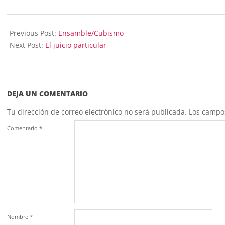
2024-
01-
Previous Post:
Ensamble/Cubismo
31
Next Post:
El juicio particular
DEJA UN COMENTARIO
Tu dirección de correo electrónico no será publicada.
Los campo
Comentario
*
Nombre
*