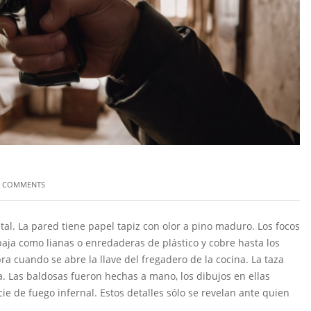
0 COMMENTS
al. La pared tiene papel tapiz con olor a pino maduro. Los focos
 baja como lianas o enredaderas de plástico y cobre hasta los
ra cuando se abre la llave del fregadero de la cocina. La taza
a. Las baldosas fueron hechas a mano, los dibujos en ellas
e de fuego infernal. Estos detalles sólo se revelan ante quien