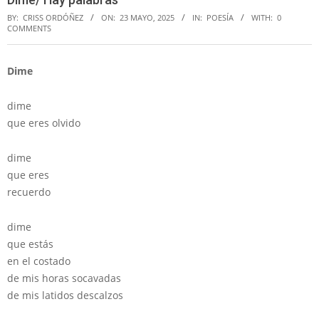
BY:
CRISS ORDÓÑEZ
ON:
23 MAYO, 2025
IN:
POESÍA
WITH:
0
COMMENTS
Dime
dime
que eres olvido
dime
que eres
recuerdo
dime
que estás
en el costado
de mis horas socavadas
de mis latidos descalzos