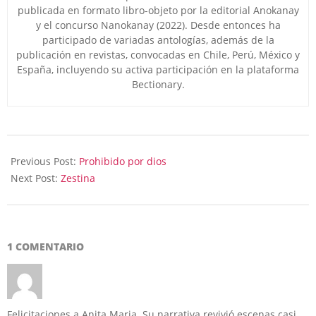
publicada en formato libro-objeto por la editorial Anokanay
y el concurso Nanokanay (2022). Desde entonces ha
participado de variadas antologías, además de la
publicación en revistas, convocadas en Chile, Perú, México y
España, incluyendo su activa participación en la plataforma
Bectionary.
2024-
02-
Previous Post:
Prohibido por dios
07
Next Post:
Zestina
1 COMENTARIO
Felicitaciones a Anita Maria. Su narrativa revivió escenas casi