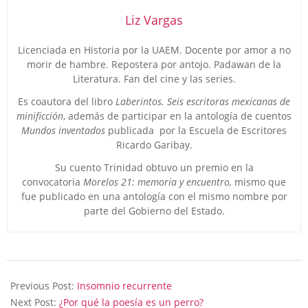
Liz Vargas
Licenciada en Historia por la UAEM. Docente por amor a no
morir de hambre. Repostera por antojo. Padawan de la
Literatura. Fan del cine y las series.
Es coautora del libro
Laberintos. Seis escritoras mexicanas de
minificción
, además de participar en la antología de cuentos
Mundos inventados
publicada por la Escuela de Escritores
Ricardo Garibay.
Su cuento Trinidad obtuvo un premio en la
convocatoria
Morelos 21: memoria y encuentro,
mismo que
fue publicado en una antología con el mismo nombre por
parte del Gobierno del Estado.
2024-
05-
Previous Post:
Insomnio recurrente
28
Next Post:
¿Por qué la poesía es un perro?