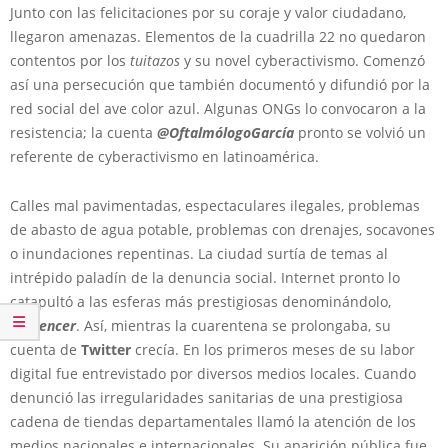
Junto con las felicitaciones por su coraje y valor ciudadano,
llegaron amenazas. Elementos de la cuadrilla 22 no quedaron
contentos por los
tuitazos
y su novel cyberactivismo. Comenzó
así una persecución que también documentó y difundió por la
red social del ave color azul. Algunas ONGs lo convocaron a la
resistencia; la cuenta
@OftalmólogoGarcía
pronto se volvió un
referente de cyberactivismo en latinoamérica.
Calles mal pavimentadas, espectaculares ilegales, problemas
de abasto de agua potable, problemas con drenajes, socavones
o inundaciones repentinas. La ciudad surtía de temas al
intrépido paladín de la denuncia social. Internet pronto lo
catapultó a las esferas más prestigiosas denominándolo,
influencer
. Así, mientras la cuarentena se prolongaba, su
cuenta de
Twitter
crecía. En los primeros meses de su labor
digital fue entrevistado por diversos medios locales. Cuando
denunció las irregularidades sanitarias de una prestigiosa
cadena de tiendas departamentales llamó la atención de los
medios nacionales e internacionales. Su aparición pública fue