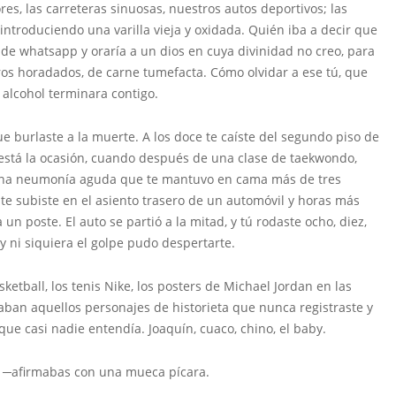
es, las carreteras sinuosas, nuestros autos deportivos; las
ntroduciendo una varilla vieja y oxidada. Quién iba a decir que
de whatsapp y oraría a un dios en cuya divinidad no creo, para
os horadados, de carne tumefacta. Cómo olvidar a ese tú, que
alcohol terminara contigo.
e burlaste a la muerte. A los doce te caíste del segundo piso de
está la ocasión, cuando después de una clase de taekwondo,
e una neumonía aguda que te mantuvo en cama más de tres
te subiste en el asiento trasero de un automóvil y horas más
un poste. El auto se partió a la mitad, y tú rodaste ocho, diez,
y ni siquiera el golpe pudo despertarte.
etball, los tenis Nike, los posters de Michael Jordan en las
aban aquellos personajes de historieta que nunca registraste y
e casi nadie entendía. Joaquín, cuaco, chino, el baby.
s, ─afirmabas con una mueca pícara.