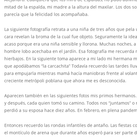
mitad de la espalda, mi madre a la altura del maxilar. Los dos 
parecía que la felicidad los acompañaba.
La siguiente fotografía retrata a una niña de tres años que pela
cara revelan la broma de la cual fue objeto. Seguramente la id
acaso porque era una niña sensible y llorona. Muchas noches, a 
hombre lobo acechaba en el jardín. Esa fotografía me recuerda 
hierbajos. En la siguiente toma aparece a mi lado mi hermana m
que apodábamos “la carcachita” Todavía recuerdo las tardes llu
para empujarla mientras mamá hacía maniobras frente al volant
creciente metrópoli poblana que ahora me es desconocida.
Aparecen también en las siguientes fotos mis primos hermanos.
y después, cada quien tomó su camino. Todos nos “juntamos” o no
perdió a su esposa hace diez años. En febrero, en plena pandem
Entonces recuerdo las rondas infantiles de antaño. Las fiestas co
el montículo de arena que durante años esperó para ser parte d