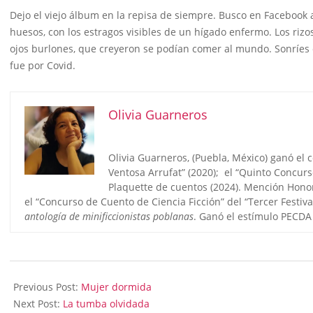
Dejo el viejo álbum en la repisa de siempre. Busco en Facebook a
huesos, con los estragos visibles de un hígado enfermo. Los rizo
ojos burlones, que creyeron se podían comer al mundo. Sonríes
fue por Covid.
Olivia Guarneros
Olivia Guarneros, (Puebla, México) ganó el 
Ventosa Arrufat” (2020); el “Quinto Concurs
Plaquette de cuentos (2024). Mención Honor
el “Concurso de Cuento de Ciencia Ficción” del “Tercer Festi
antología de minificcionistas poblanas
. Ganó el estímulo PECDA
2024-
11-
Previous Post:
Mujer dormida
14
Next Post:
La tumba olvidada