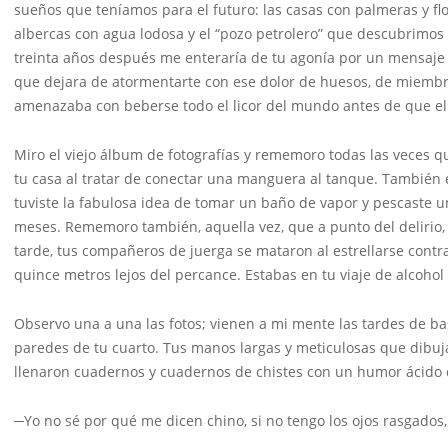
sueños que teníamos para el futuro: las casas con palmeras y flor
albercas con agua lodosa y el “pozo petrolero” que descubrimos i
treinta años después me enteraría de tu agonía por un mensaje 
que dejara de atormentarte con ese dolor de huesos, de miembr
amenazaba con beberse todo el licor del mundo antes de que el 
Miro el viejo álbum de fotografías y rememoro todas las veces qu
tu casa al tratar de conectar una manguera al tanque. También 
tuviste la fabulosa idea de tomar un baño de vapor y pescast
meses. Rememoro también, aquella vez, que a punto del delirio, 
tarde, tus compañeros de juerga se mataron al estrellarse contra 
quince metros lejos del percance. Estabas en tu viaje de alcohol 
Observo una a una las fotos; vienen a mi mente las tardes de bask
paredes de tu cuarto. Tus manos largas y meticulosas que dibuj
llenaron cuadernos y cuadernos de chistes con un humor ácido qu
─Yo no sé por qué me dicen chino, si no tengo los ojos rasgado