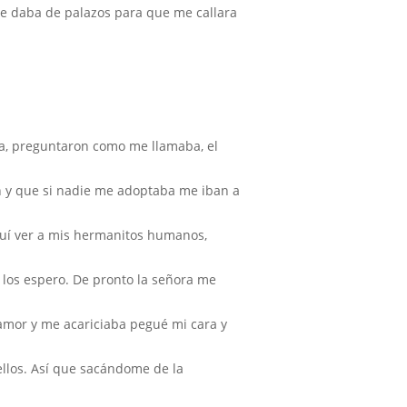
me daba de palazos para que me callara
ula, preguntaron como me llamaba, el
n y que si nadie me adoptaba me iban a
aquí ver a mis hermanitos humanos,
 los espero. De pronto la señora me
 amor y me acariciaba pegué mi cara y
 ellos. Así que sacándome de la