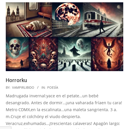
Horrorku
2025-
BY:
VAMPIRLIBIDO
IN:
POESÍA
03-
Madrugada invernal:yace en el petate…un bebé
13
desangrado. Antes de dormir…¡una vaharada fríaen tu cara!
Metro CDMX,en la escalinata…una maleta sangrienta. 3 a.
m.Cruje el colchóny el viudo despierta.
Veracruz,exhumadas…¡trescientas calaveras! Apagón largo: