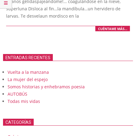
¡manos gélidaspajeándome!… coagulándose en la nieve,
superluna Disloca al fin…la mandíbula…un hervidero de
larvas. Te desvelaun mordisco en la
CUÉNTAME MÁS…
ENTRADAS RECIENTES
Vuelta a la manzana
La mujer del espejo
Somos historias y enhebramos poesia
AUTOBÚS
Todas mis vidas
CATEGORÍAS