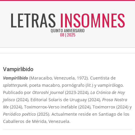
Skip
LETRAS
INSOMNES
to
content
QUINTO ANIVERSARIO
08 | 2025
Secondary
Navigation
Menu
Vampirlibido
Vampirlibido
(Maracaibo, Venezuela, 1972). Cuentista de
splatterpunk
, poeta macabro, pornógrafo (
lit.
) y vampirólogo.
Publicado por
Otoroshi Journal
(2023-2024),
La Crónica de Hoy
Jalisco
(2024), Editorial Solaris de Uruguay (2024),
Prosa Nostra
Mx
(2024), Toximorrox-Verso inefable (2024), Toximorrox (2024) y
Periódico poético
(2025). Actualmente reside en Santiago de los
Caballeros de Mérida, Venezuela.