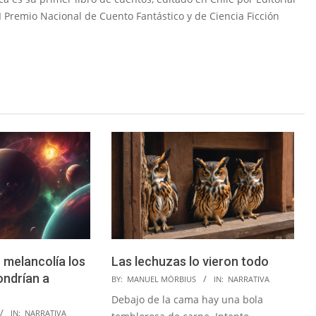
I Premio Nacional de Cuento Fantástico y de Ciencia Ficción
 melancolía los
Las lechuzas lo vieron todo
ondrían a
2024-
BY:
MANUEL MÖRBIUS
IN:
NARRATIVA
02-
Debajo de la cama hay una bola
09
IN:
NARRATIVA