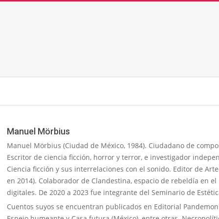
Skip
to
content
Secondary
Navigation
Menu
Manuel Mörbius
Manuel Mörbius (Ciudad de México, 1984). Ciudadano de compos
Escritor de ciencia ficción, horror y terror, e investigador ind
Ciencia ficción y sus interrelaciones con el sonido. Editor de Art
en 2014). Colaborador de Clandestina, espacio de rebeldía en el
digitales. De 2020 a 2023 fue integrante del Seminario de Estétic
Cuentos suyos se encuentran publicados en Editorial Pandemoniu
Espejo humeante y Casa futura (México), entre otras. Necropolític