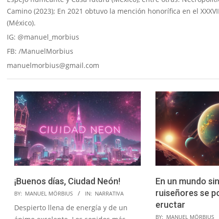
Camino (2023); En 2021 obtuvo la mención honorífica en el XXXVI
(México).
IG: @manuel_morbius
FB: /ManuelMorbius
manuelmorbius@gmail.com
¡Buenos días, Ciudad Neón!
En un mundo sin
2025-
ruiseñores se p
BY:
MANUEL MÖRBIUS
IN:
NARRATIVA
03-
eructar
Despierto llena de energía y de un
01
2024-
BY:
MANUEL MÖRBIUS