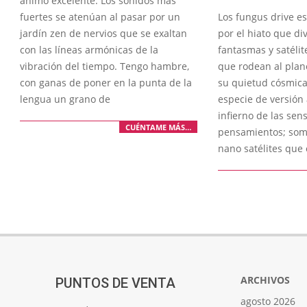
ánimo excelente. Los sonidos más
08-
fuertes se atenúan al pasar por un
Los fungus drive e
09
jardín zen de nervios que se exaltan
por el hiato que di
con las líneas armónicas de la
fantasmas y satéli
vibración del tiempo. Tengo hambre,
que rodean al plan
con ganas de poner en la punta de la
su quietud cósmic
lengua un grano de
especie de versión 
infierno de las sen
CUÉNTAME MÁS…
pensamientos; som
nano satélites que 
ARCHIVOS
PUNTOS DE VENTA
agosto 2026