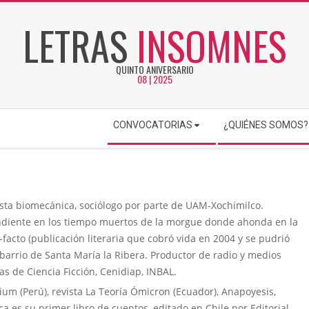
LETRAS
INSOMNES
QUINTO ANIVERSARIO
08 | 2025
CONVOCATORIAS
¿QUIÉNES SOMOS?
ta biomecánica, sociólogo por parte de UAM-Xochimilco.
ependiente en los tiempo muertos de la morgue donde ahonda en la
e-facto (publicación literaria que cobró vida en 2004 y se pudrió
 barrio de Santa María la Ribera. Productor de radio y medios
as de Ciencia Ficción, Cenidiap, INBAL.
m (Perú), revista La Teoría Ómicron (Ecuador), Anapoyesis,
a es su primer libro de cuentos, editado en Chile por Editorial