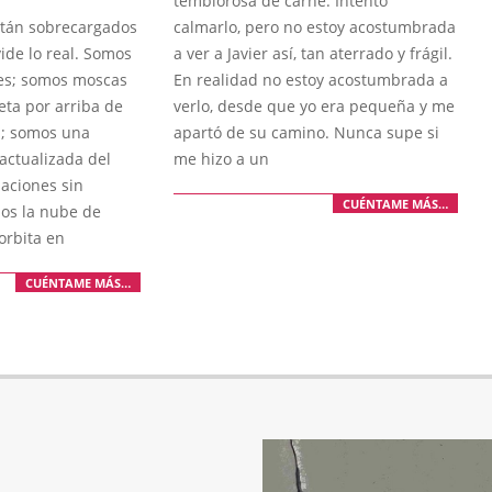
temblorosa de carne. Intento
stán sobrecargados
calmarlo, pero no estoy acostumbrada
vide lo real. Somos
a ver a Javier así, tan aterrado y frágil.
tes; somos moscas
En realidad no estoy acostumbrada a
eta por arriba de
verlo, desde que yo era pequeña y me
a; somos una
apartó de su camino. Nunca supe si
actualizada del
me hizo a un
saciones sin
CUÉNTAME MÁS…
os la nube de
orbita en
CUÉNTAME MÁS…