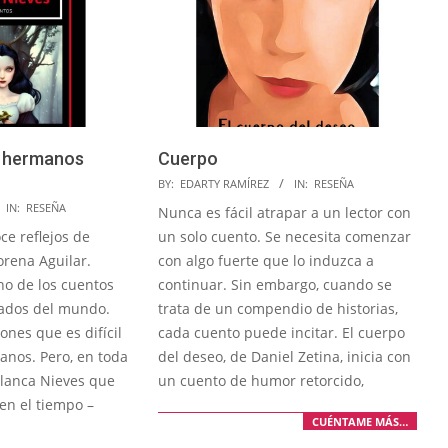
s hermanos
Cuerpo
2025-
BY:
EDARTY RAMÍREZ
IN:
RESEÑA
04-
IN:
RESEÑA
Nunca es fácil atrapar a un lector con
01
ce reflejos de
un solo cuento. Se necesita comenzar
orena Aguilar.
con algo fuerte que lo induzca a
no de los cuentos
continuar. Sin embargo, cuando se
tados del mundo.
trata de un compendio de historias,
ones que es difícil
cada cuento puede incitar. El cuerpo
anos. Pero, en toda
del deseo, de Daniel Zetina, inicia con
Blanca Nieves que
un cuento de humor retorcido,
n el tiempo –
CUÉNTAME MÁS…