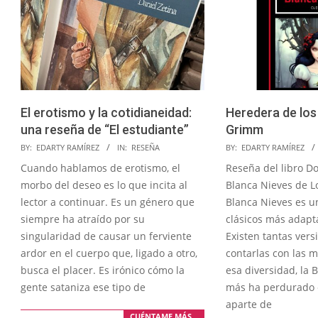
El erotismo y la cotidianeidad:
Heredera de lo
una reseña de “El estudiante”
Grimm
2026-
2025-
BY:
EDARTY RAMÍREZ
IN:
RESEÑA
BY:
EDARTY RAMÍREZ
01-
04-
Cuando hablamos de erotismo, el
Reseña del libro Do
21
24
morbo del deseo es lo que incita al
Blanca Nieves de L
lector a continuar. Es un género que
Blanca Nieves es u
siempre ha atraído por su
clásicos más adap
singularidad de causar un ferviente
Existen tantas versi
ardor en el cuerpo que, ligado a otro,
contarlas con las m
busca el placer. Es irónico cómo la
esa diversidad, la 
gente sataniza ese tipo de
más ha perdurado e
aparte de
CUÉNTAME MÁS…