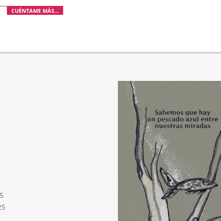
CUÉNTAME MÁS…
5
25