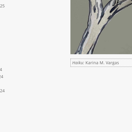
025
Haiku:
Karina M. Vargas
4
24
024