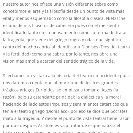
nuestro autor nos ofrece una visión diferente sobre como
concebimos el arte y la filosofía desde un punto de vista más
vital y menos esquemático como la filosofía clásica. Nietzsche
es uno de mis filósofos de cabecera pues con el me siento
identificado tanto en su pensamiento como su forma de tratar
la tragedia, que viene del griego tragos y odas que significa
canto del macho cabrío, al identificar a Dionisos (Dios del teatro
y la fertilidad) como una cabra, por lo tanto, nos abre una
visión más amplia acercar del sentido trágico de la vida.
Si echamos un vistazo a la historia del teatro en occidente pues
nos daremos cuenta que al morir uno de los tres grandes
trágicos griegos Eurípides, se empieza a tomar el logos (la
razón), bajo su estandarte principal: la dialéctica y la moral
haciendo de lado estos impulsos y sentimientos catárticos que
tenía el teatro griego (Dionisiaco), por eso se dice que Sócrates
mato a la tragedia. Y desde el punto de vista teatral tiene razón
por que después Aristóteles va a tratar de esquematizar el
teatro como lo vemos en su poética como: unidad, espacio,