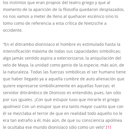
los instintos que eran propios del teatro griego y que al
momento de la aparición de la filosofía quedaron desplazados,
no nos vamos a meter de lleno al quehacer escénico sino lo
tomo como de referencia a esta crítica de Nietzsche a
occidente.
“En el ditirambo dionisíaco el hombre es estimulado hasta la
intensificación máxima de todas sus capacidades simbólicas;
algo jamás sentido aspira a exteriorizarse, la aniquilación del
velo de Maya, la unidad como genio de la especie, más aún, de
la naturaleza. Todas las fuerzas simbólicas el ser humano tiene
que haber llegado ya a aquella cumbre de auto alienación que
quiere expresarse simbólicamente en aquellas fuerzas; el
servidor ditirámbico de Dionisos es entendido, pues, tan sólo
por sus iguales. ¡Con qué estupor tuvo que mirarle el griego
apolíneo! Con un estupor que era tanto mayor cuanto que con
él se mezclaba el terror de que en realidad todo aquello no le
era tan extraño a él, más aún, de que su consciencia apolínea
le ocultaba ese mundo dionisíaco sólo como un velo”.
[1]