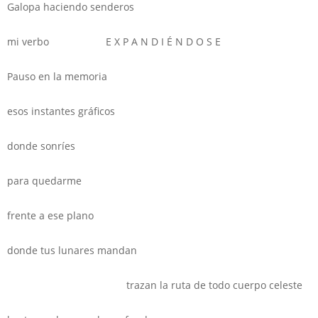
Galopa haciendo senderos
mi verbo E X P A N D I É N D O S E
Pauso en la memoria
esos instantes gráficos
donde sonríes
para quedarme
frente a ese plano
donde tus lunares mandan
trazan la ruta de todo cuerpo celeste