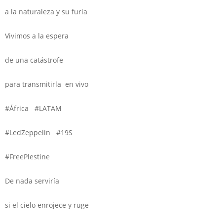
a la naturaleza y su furia
Vivimos a la espera
de una catástrofe
para transmitirla en vivo
#África #LATAM
#LedZeppelin #19S
#FreePlestine
De nada serviría
si el cielo enrojece y ruge