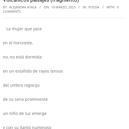
BY:
ALEJANDRA ATALA
ON:
19 MARZO, 2023
IN:
POESÍA
WITH:
0
COMMENTS
La mujer que yace
en el horizonte,
no, no está dormida:
en un estallido de rayos tensos
del umbro regocijo
de su seno prominente
un niño de luz emerge
y con su llanto numinoso