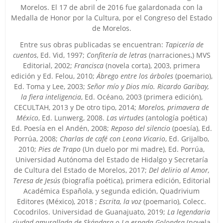
Morelos. El 17 de abril de 2016 fue galardonada con la
Medalla de Honor por la Cultura, por el Congreso del Estado
de Morelos.
Entre sus obras publicadas se encuentran:
Tapicería de
cuentos
, Ed. Vid, 1997;
Confitería de letras
(narraciones,) MVS
Editorial, 2002;
Francisca
(novela corta), 2003, primera
edición y Ed. Felou, 2010;
Ábrego entre los árboles
(poemario),
Ed. Toma y Lee, 2003;
Señor mío y Dios mío. Ricardo Garibay,
la fiera inteligencia
, Ed. Océano, 2003 (primera edición),
CECULTAH, 2013 y De otro tipo, 2014;
Morelos, primavera de
México
, Ed. Lunwerg, 2008.
Las virtudes
(antología poética)
Ed. Poesía en el Andén, 2008;
Reposo del silencio
(poesía), Ed.
Porrúa, 2008;
Charlas de
café con Leona Vicario
, Ed. Grijalbo,
2010;
Pies de Trapo
(Un duelo por mi madre), Ed. Porrúa,
Universidad Autónoma del Estado de Hidalgo y Secretaría
de Cultura del Estado de Morelos, 2017;
Del delirio al Amor,
Teresa de Jesús
(biografía poética), primera edición, Editorial
Académica Española, y segunda edición, Quadrivium
Editores (México), 2018 ;
Escrita, la voz
(poemario), Colecc.
Cocodrilos. Universidad de Guanajuato, 2019;
La legendaria
ciudad amurallada de Skándara o La espada Golondra
(novela