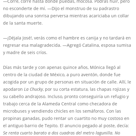
—Corre, corre hasta donde puedas, mocosa. Podrás huir, pero
no esconderte de mí. —Dijo el monstruo de su padrastro
dibujando una sonrisa perversa mientras acariciaba un collar
de la santa muerte.
—¡Déjala José!, verás como el hambre es canija y no tardará en
regresar esa malagradecida. —Agregó Catalina, esposa sumisa
y madre de seis críos.
Días más tarde y con apenas quince años, Mónica llegó al
centro de la ciudad de México, a puro aventón, donde fue
acogida por un grupo de personas en situación de calle. Allí, le
apodaron
La Chucky
, por su corta estatura, las chapas rojizas y
su cabello andrajoso. Incluso, pronto conseguiría un refugio y
trabajo cerca de la Alameda Central como checadora de
microbuses y vendiendo chicles en los semáforos. Con las
propinas ganadas, pudo rentar un cuartito no muy costoso en
el antiguo barrio de Tepito. El anuncio pegado al poste, decía:
Se renta cuarto barato a dos cuadras del metro lagunilla. No