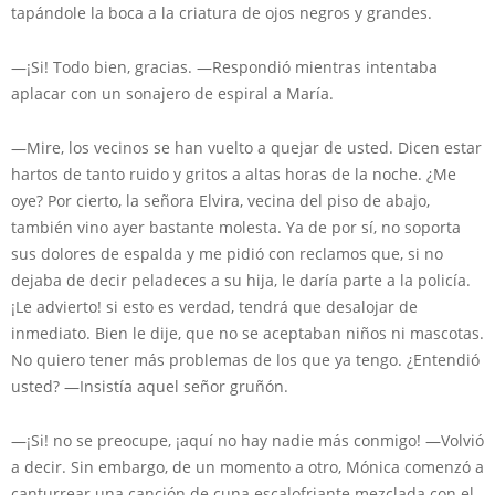
tapándole la boca a la criatura de ojos negros y grandes.
—¡Si! Todo bien, gracias. —Respondió mientras intentaba
aplacar con un sonajero de espiral a María.
—Mire, los vecinos se han vuelto a quejar de usted. Dicen estar
hartos de tanto ruido y gritos a altas horas de la noche. ¿Me
oye? Por cierto, la señora Elvira, vecina del piso de abajo,
también vino ayer bastante molesta. Ya de por sí, no soporta
sus dolores de espalda y me pidió con reclamos que, si no
dejaba de decir peladeces a su hija, le daría parte a la policía.
¡Le advierto! si esto es verdad, tendrá que desalojar de
inmediato. Bien le dije, que no se aceptaban niños ni mascotas.
No quiero tener más problemas de los que ya tengo. ¿Entendió
usted? —Insistía aquel señor gruñón.
—¡Si! no se preocupe, ¡aquí no hay nadie más conmigo! —Volvió
a decir. Sin embargo, de un momento a otro, Mónica comenzó a
canturrear una canción de cuna escalofriante mezclada con el