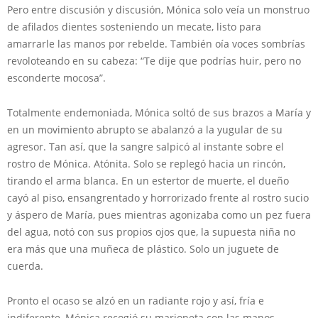
Pero entre discusión y discusión, Mónica solo veía un monstruo
de afilados dientes sosteniendo un mecate, listo para
amarrarle las manos por rebelde. También oía voces sombrías
revoloteando en su cabeza: “Te dije que podrías huir, pero no
esconderte mocosa”.
Totalmente endemoniada, Mónica soltó de sus brazos a María y
en un movimiento abrupto se abalanzó a la yugular de su
agresor. Tan así, que la sangre salpicó al instante sobre el
rostro de Mónica. Atónita. Solo se replegó hacia un rincón,
tirando el arma blanca. En un estertor de muerte, el dueño
cayó al piso, ensangrentado y horrorizado frente al rostro sucio
y áspero de María, pues mientras agonizaba como un pez fuera
del agua, notó con sus propios ojos que, la supuesta niña no
era más que una muñeca de plástico. Solo un juguete de
cuerda.
Pronto el ocaso se alzó en un radiante rojo y así, fría e
indiferente, Mónica recogió su marioneta con las manos