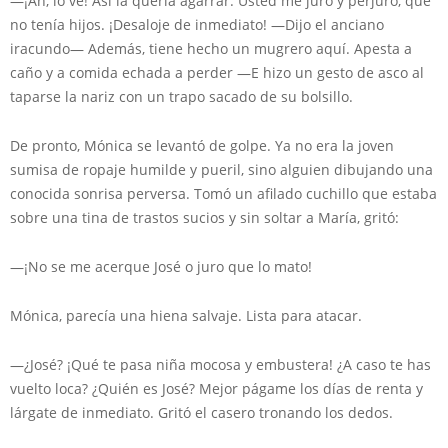
—¡Ah, lo ve! Así la quería agarrar. Usted me juró y perjuró, que
no tenía hijos. ¡Desaloje de inmediato! —Dijo el anciano
iracundo— Además, tiene hecho un mugrero aquí. Apesta a
caño y a comida echada a perder —E hizo un gesto de asco al
taparse la nariz con un trapo sacado de su bolsillo.
De pronto, Mónica se levantó de golpe. Ya no era la joven
sumisa de ropaje humilde y pueril, sino alguien dibujando una
conocida sonrisa perversa. Tomó un afilado cuchillo que estaba
sobre una tina de trastos sucios y sin soltar a María, gritó:
—¡No se me acerque José o juro que lo mato!
Mónica, parecía una hiena salvaje. Lista para atacar.
—¿José? ¡Qué te pasa niña mocosa y embustera! ¿A caso te has
vuelto loca? ¿Quién es José? Mejor págame los días de renta y
lárgate de inmediato. Gritó el casero tronando los dedos.