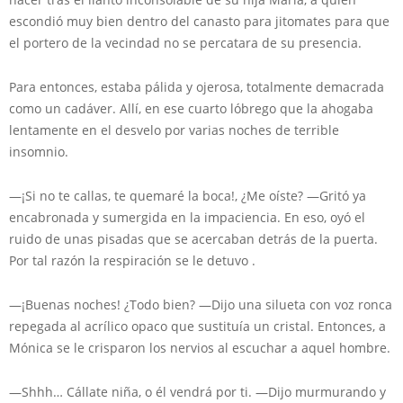
escondió muy bien dentro del canasto para jitomates para que
el portero de la vecindad no se percatara de su presencia.
Para entonces, estaba pálida y ojerosa, totalmente demacrada
como un cadáver. Allí, en ese cuarto lóbrego que la ahogaba
lentamente en el desvelo por varias noches de terrible
insomnio.
—¡Si no te callas, te quemaré la boca!, ¿Me oíste? —Gritó ya
encabronada y sumergida en la impaciencia. En eso, oyó el
ruido de unas pisadas que se acercaban detrás de la puerta.
Por tal razón la respiración se le detuvo .
—¡Buenas noches! ¿Todo bien? —Dijo una silueta con voz ronca
repegada al acrílico opaco que sustituía un cristal. Entonces, a
Mónica se le crisparon los nervios al escuchar a aquel hombre.
—Shhh… Cállate niña, o él vendrá por ti. —Dijo murmurando y