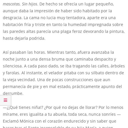
mascotas. Sin hijos
. De hecho se ofrecía un lugar pequeño,
aunque daba la impresión de haber sido habitado por la
desgracia. La cama no lucia muy tentadora, aparte era una
habitación fría y triste en tanto la humedad impregnada sobre
las paredes altas parecía una plaga feroz devorando la pintura,
hasta dejarla podrida.
Así pasaban las horas. Mientras tanto, afuera avanzaba la
noche junto a una densa bruma que caminaba despacito y
silenciosa. A cada paso dado, se iba tragando las calles, árboles
y farolas. Al instante, el velador pitaba con su silbato dentro de
la vieja vecindad. Una de pocas construcciones que aun
permanecía de pie y en mal estado, prácticamente apunto del
derrumbe.
—¿¡Qué tienes niña!? ¿Por qué no dejas de llorar? Por lo menos
mírame, eres igualita a tu abuela, toda seca, nunca sonríes —
Exclamó Mónica con el corazón endurecido y sin saber que
hacer tras el llanto inconsolable de su hija María, a quien