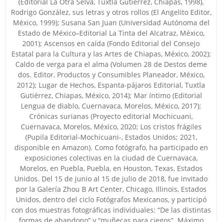
(Editorial La Otra Selva, Tuxtla Gutiérrez, Chiapas, 1998),
Rodrigo González, sus letras y otros rollos (El Angelito Editor,
México, 1999); Susana San Juan (Universidad Autónoma del
Estado de México–Editorial La Tinta del Alcatraz, México,
2001); Ascensos en caída (Fondo Editorial del Consejo
Estatal para la Cultura y las Artes de Chiapas, México, 2002);
Caldo de verga para el alma (Volumen 28 de Destos deme
dos. Editor, Productos y Consumibles Planeador, México,
2012); Lugar de Hechos, Espanta-pájaros Editorial, Tuxtla
Gutiérrez, Chiapas, México, 2014); Mar íntimo (Editorial
Lengua de diablo, Cuernavaca, Morelos, México, 2017);
Crónicas surianas (Proyecto editorial Mochicuani,
Cuernavaca, Morelos, México, 2020; Los cristos frágiles
(Pupila Editorial-Mochicuani-, Estados Unidos; 2021,
disponible en Amazon). Como fotógrafo, ha participado en
exposiciones colectivas en la ciudad de Cuernavaca,
Morelos, en Puebla, Puebla, en Houston, Texas, Estados
Unidos. Del 15 de junio al 15 de julio de 2018, fue invitado
por la Galería Zhou B Art Center, Chicago, Illinois, Estados
Unidos, dentro del ciclo Fotógrafos Mexicanos, y participó
con dos muestras fotográficas individuales: “De las distintas
formas de abandono” y “muñecas para ciegos”. Máximo