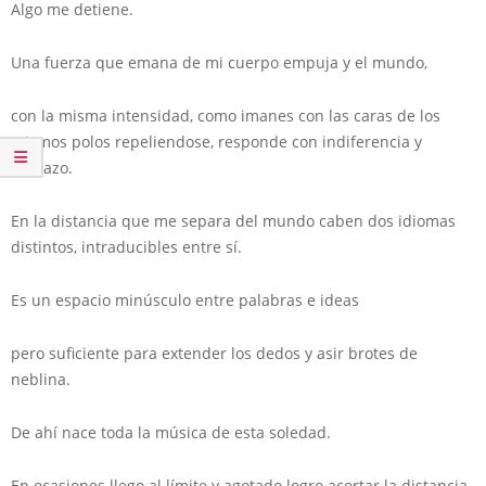
Algo me detiene.
Una fuerza que emana de mi cuerpo empuja y el mundo,
con la misma intensidad, como imanes con las caras de los
mismos polos repeliendose, responde con indiferencia y
rechazo.
En la distancia que me separa del mundo caben dos idiomas
distintos, intraducibles entre sí.
Es un espacio minúsculo entre palabras e ideas
pero suficiente para extender los dedos y asir brotes de
neblina.
De ahí nace toda la música de esta soledad.
En ocasiones llego al límite y agotado logro acortar la distancia.