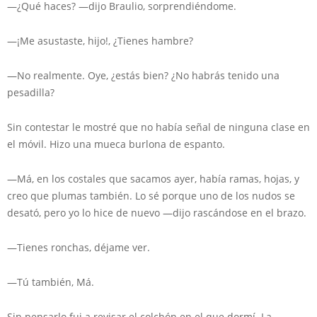
—¿Qué haces? —dijo Braulio, sorprendiéndome.
—¡Me asustaste, hijo!, ¿Tienes hambre?
—No realmente. Oye, ¿estás bien? ¿No habrás tenido una
pesadilla?
Sin contestar le mostré que no había señal de ninguna clase en
el móvil. Hizo una mueca burlona de espanto.
—Má, en los costales que sacamos ayer, había ramas, hojas, y
creo que plumas también. Lo sé porque uno de los nudos se
desató, pero yo lo hice de nuevo —dijo rascándose en el brazo.
—Tienes ronchas, déjame ver.
—Tú también, Má.
Sin pensarlo fui a revisar el colchón en el que dormí. La