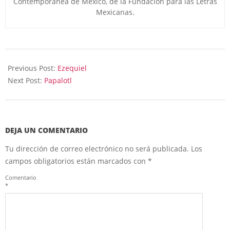
Contemporánea de México, de la Fundación para las Letras
Mexicanas.
2024-
11-
Previous Post:
Ezequiel
05
Next Post:
Papalotl
DEJA UN COMENTARIO
Tu dirección de correo electrónico no será publicada.
Los
campos obligatorios están marcados con
*
Comentario
*