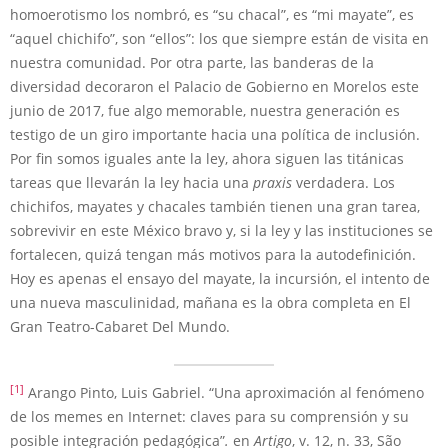
homoerotismo los nombró, es “su chacal”, es “mi mayate”, es
“aquel chichifo”, son “ellos”: los que siempre están de visita en
nuestra comunidad. Por otra parte, las banderas de la
diversidad decoraron el Palacio de Gobierno en Morelos este
junio de 2017, fue algo memorable, nuestra generación es
testigo de un giro importante hacia una política de inclusión.
Por fin somos iguales ante la ley, ahora siguen las titánicas
tareas que llevarán la ley hacia una
praxis
verdadera. Los
chichifos, mayates y chacales también tienen una gran tarea,
sobrevivir en este México bravo y, si la ley y las instituciones se
fortalecen, quizá tengan más motivos para la autodefinición.
Hoy es apenas el ensayo del mayate, la incursión, el intento de
una nueva masculinidad, mañana es la obra completa en El
Gran Teatro-Cabaret Del Mundo.
[1]
Arango Pinto, Luis Gabriel. “Una aproximación al fenómeno
de los memes en Internet: claves para su comprensión y su
posible integración pedagógica”
.
en
Artigo
, v. 12, n. 33, São