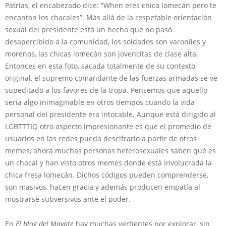
Patrias, el encabezado dice: “When eres chica lomecán pero te
encantan los chacales”. Más allá de la respetable orientación
sexual del presidente está un hecho que no pasó
desapercibido a la comunidad, los soldados son varoniles y
morenos, las chicas lomecán son jovencitas de clase alta.
Entonces en esta foto, sacada totalmente de su contexto
original, el supremo comandante de las fuerzas armadas se ve
supeditado a los favores de la tropa. Pensemos que aquello
sería algo inimaginable en otros tiempos cuando la vida
personal del presidente era intocable. Aunque está dirigido al
LGBTTTIQ otro aspecto impresionante es que el promedio de
usuarios en las redes pueda descifrarlo a partir de otros
memes, ahora muchas personas heterosexuales saben qué es
un chacal y han visto otros memes donde está involucrada la
chica fresa lomecán. Dichos códigos pueden comprenderse,
son masivos, hacen gracia y además producen empatía al
mostrarse subversivos ante el poder.
En
El blog del Mayate
hay muchas vertientes por explorar, sin