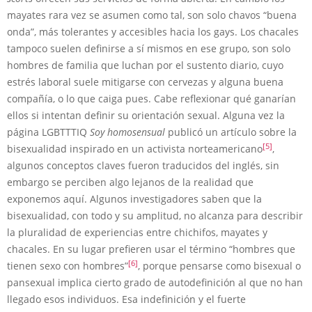
mayates rara vez se asumen como tal, son solo chavos “buena
onda”, más tolerantes y accesibles hacia los gays. Los chacales
tampoco suelen definirse a sí mismos en ese grupo, son solo
hombres de familia que luchan por el sustento diario, cuyo
estrés laboral suele mitigarse con cervezas y alguna buena
compañía, o lo que caiga pues. Cabe reflexionar qué ganarían
ellos si intentan definir su orientación sexual. Alguna vez la
página LGBTTTIQ
Soy homosensual
publicó un artículo sobre la
[5]
bisexualidad inspirado en un activista norteamericano
,
algunos conceptos claves fueron traducidos del inglés, sin
embargo se perciben algo lejanos de la realidad que
exponemos aquí. Algunos investigadores saben que la
bisexualidad, con todo y su amplitud, no alcanza para describir
la pluralidad de experiencias entre chichifos, mayates y
chacales. En su lugar prefieren usar el término “hombres que
[6]
tienen sexo con hombres”
, porque pensarse como bisexual o
pansexual implica cierto grado de autodefinición al que no han
llegado esos individuos. Esa indefinición y el fuerte