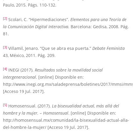
Paulo, 2015. Págs. 110-132.
[2]
Scolari, C. “Hipermediaciones”.
Elementos para una Teoría de
la Comunicación Digital Interactiva.
Barcelona: Gedisa, 2008. Pág.
81.
[3]
Villamil, Jenaro. “Que se abra esa puerta.”
Debate Feminista
43, México, 2011. Pág. 209.
[4]
INEGI (2017).
Resultados sobre la movilidad social
intergeneracional
. [online] Disponible en:
http://www.inegi.org.mx/saladeprensa/boletines/2017/mmsi/mm
[Acceso 19 Jul. 2017].
[5]
Homosensual. (2017).
La bisexualidad actual, más allá del
hombre y la mujer. – Homosensual
. [online] Disponible en:
http://homosensual.mx/comunidad/la-bisexualidad-actual-alla-
del-hombre-la-mujer/ [Acceso 19 Jul. 2017].