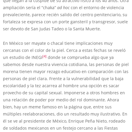
que llegan a la cúspide de su atractivo físico a los 40 años. Otra
ampliación sería el “chaka”
ad hoc
con el entorno de violencia
prevaleciente, parece recién salido del centro penitenciario, su
fortaleza se expresa con un porte gansteril y transgresor, suele
ser devoto de San Judas Tadeo o la Santa Muerte.
En México ser mayate o chacal tiene implicaciones muy
cercanas con el color de la piel. Cerca a estas fechas se reveló
[4]
un estudio de INEGI
donde se comprueba algo que ya
sabemos desde nuestra vivencia cotidiana, las personas de piel
morena tienen mayor rezago educativo en comparación con las
personas de piel clara. Frente a la vulnerabilidad que la baja
escolaridad y la tez acarrea al hombre una opción es sacar
provecho de su capital sexual. Imponerse a otros hombres en
una relación de poder por medio del rol dominante. Ahora
bien, hay un meme famoso en la página que, entre sus
múltiples reelaboraciones, dio un resultado muy ilustrativo. En
él se ve al presidente de México, Enrique Peña Nieto, rodeado
de soldados mexicanos en un festejo cercano a las Fiestas