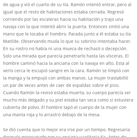
de agua y vió el cuarto de su tía. Ramón intentó entrar, pero al
igual que el resto de habitaciones estaba cerrada. Regresó
corriendo por las escaleras hacia su habitación y trajo una
navaja con la que intentó abrir la puerta. Entonces sintió una
mano que le tocaba el hombro. Parada junto a él estaba su tía
Matilde. Observando muda lo que su sobrino intentaba hacer.
En su rostro no había ni una mueca de rechazó o decepción.
Solo una mirada que parecía penetrarlo hasta las vísceras. El
hombre caminó hacia la anciana con la navaja en alto. Esta al
verlo cerca le escupió sangre en la cara. Ramón se limpió con
la manga y la empujó con ambas manos. La mujer trastabilló
un par de veces antes de caer de espaldas sobre el piso.
Cuando Ramón la revisó estaba muerta, su cuerpo parecía ser
mucho más delgado y su piel estaba tan seca como si estuviera
cubierta de polvo. El hombre tapó el cuerpo de la mujer con
una manta roja y lo arrastró debajo de la mesa.
Se dió cuenta que lo mejor era irse por un tiempo. Regresaría
después preocupado por su anciana y solitaria tía. Antes de