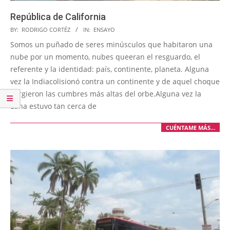
República de California
2025-
BY:
RODRIGO CORTÉZ
IN:
ENSAYO
12-
Somos un puñado de seres minúsculos que habitaron una
13
nube por un momento, nubes queeran el resguardo, el
referente y la identidad: país, continente, planeta. Alguna
vez la Indiacolisionó contra un continente y de aquel choque
surgieron las cumbres más altas del orbe.Alguna vez la
Luna estuvo tan cerca de
CUÉNTAME MÁS…