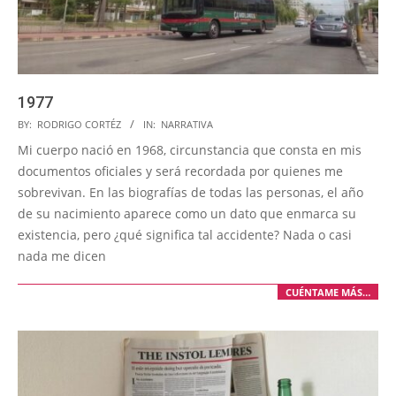
1977
2025-
BY:
RODRIGO CORTÉZ
IN:
NARRATIVA
07-
Mi cuerpo nació en 1968, circunstancia que consta en mis
08
documentos oficiales y será recordada por quienes me
sobrevivan. En las biografías de todas las personas, el año
de su nacimiento aparece como un dato que enmarca su
existencia, pero ¿qué significa tal accidente? Nada o casi
nada me dicen
CUÉNTAME MÁS…