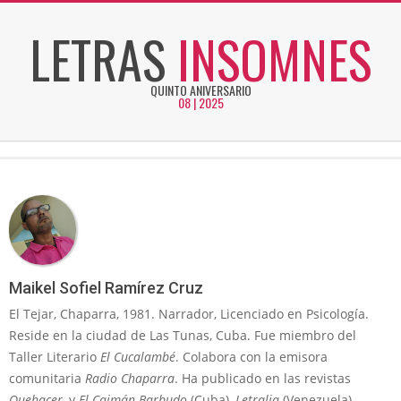
Skip
LETRAS
INSOMNES
to
content
QUINTO ANIVERSARIO
08 | 2025
Secondary
Navigation
Menu
Maikel Sofiel Ramírez Cruz
El Tejar, Chaparra, 1981. Narrador, Licenciado en Psicología.
Reside en la ciudad de Las Tunas, Cuba. Fue miembro del
Taller Literario
El Cucalambé
. Colabora con la emisora
comunitaria
Radio Chaparra
. Ha publicado en las revistas
Quehacer
, y
El Caimán Barbudo
(Cuba),
Letralia
(Venezuela),