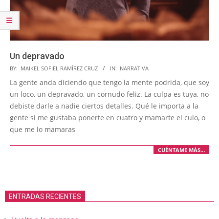
Un depravado
2023-
BY:
MAIKEL SOFIEL RAMÍREZ CRUZ
IN:
NARRATIVA
04-
La gente anda diciendo que tengo la mente podrida, que soy
11
un loco, un depravado, un cornudo feliz. La culpa es tuya, no
debiste darle a nadie ciertos detalles. Qué le importa a la
gente si me gustaba ponerte en cuatro y mamarte el culo, o
que me lo mamaras
CUÉNTAME MÁS…
ENTRADAS RECIENTES