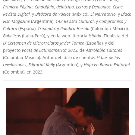
Primera Página
,
Cinocéfalo
,
delatripa
,
Letras y Demonios
,
Cisne
Revista Digital,
y
Bitácora de Vuelos
(México),
El Narratorio
, y
Black
Fish Magazine
(Argentina),
142 Revista Cultural
, y
Compromiso y
Cultura
(España),
Trinando,
y
Palabra Herida
(Colombia-México),
Babelicus
(Italia-Perú), y en la web literaria
Isliada.
Finalista del
IX Certamen de Microrrelatos Javier Tomeo
(España), y del
proyecto
Voces de Latinoamérica 2023,
de
Astrolabio Editores
(Colombia-México). Autor del libro de cuentos
El bar de las
revelaciones,
Editorial
Kañy
(Argentina), y
Hoja en Blanco
Editorial
(Colombia), en 2023.