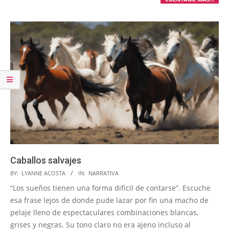
Caballos salvajes
2026-
BY:
LYANNE ACOSTA
IN:
NARRATIVA
05-
“Los sueños tienen una forma difícil de contarse”. Escuche
26
esa frase lejos de donde pude lazar por fin una macho de
pelaje lleno de espectaculares combinaciones blancas,
grises y negras. Su tono claro no era ajeno incluso al