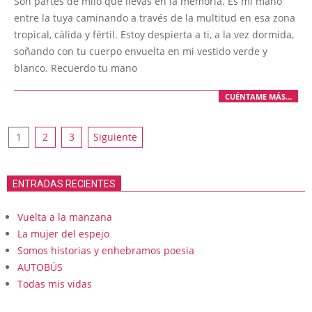
Son partes de milo que llevas en la memoria. Es mi mano
31
entre la tuya caminando a través de la multitud en esa zona
tropical, cálida y fértil. Estoy despierta a ti, a la vez dormida,
soñando con tu cuerpo envuelta en mi vestido verde y
blanco. Recuerdo tu mano
CUÉNTAME MÁS…
Paginación
1
2
3
Siguiente
de
entradas
ENTRADAS RECIENTES
Vuelta a la manzana
La mujer del espejo
Somos historias y enhebramos poesia
AUTOBÚS
Todas mis vidas