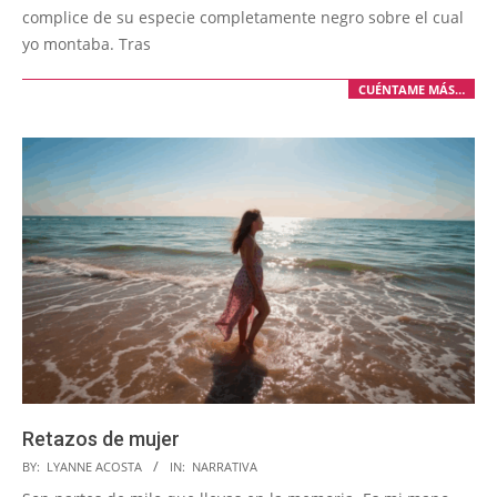
complice de su especie completamente negro sobre el cual
yo montaba. Tras
CUÉNTAME MÁS…
Retazos de mujer
2026-
BY:
LYANNE ACOSTA
IN:
NARRATIVA
03-