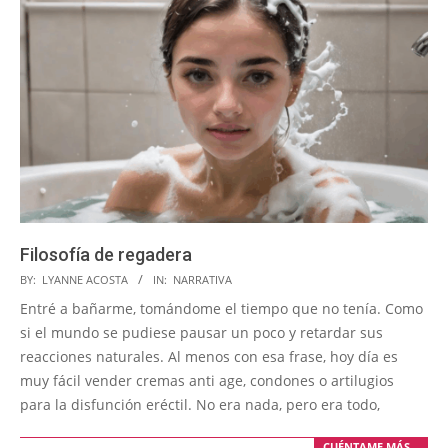
Filosofía de regadera
2026-
BY:
LYANNE ACOSTA
IN:
NARRATIVA
06-
Entré a bañarme, tomándome el tiempo que no tenía. Como
23
si el mundo se pudiese pausar un poco y retardar sus
reacciones naturales. Al menos con esa frase, hoy día es
muy fácil vender cremas anti age, condones o artilugios
para la disfunción eréctil. No era nada, pero era todo,
CUÉNTAME MÁS…